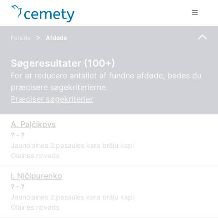
>
Forside
Afdøde
Søgeresultater (100+)
For at reducere antallet af fundne afdøde, bedes du
præcisere søgekriterierne.
Præciser søgekriterier
A. Paļčikovs
? - ?
Jaunolaines 2.pasaules kara brāļu kapi
Olaines novads
I. Ņičipurenko
? - ?
Jaunolaines 2.pasaules kara brāļu kapi
Olaines novads