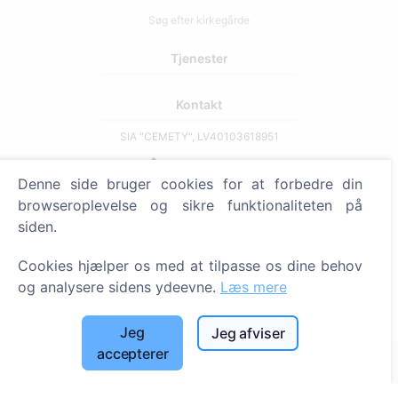
Søg efter kirkegårde
Tjenester
Kontakt
SIA "CEMETY", LV40103618951
371 29144816
Denne side bruger cookies for at forbedre din
info@cemety.lv
browseroplevelse og sikre funktionaliteten på
Vi arbejder i hele Danmark!
siden.
Cookies hjælper os med at tilpasse os dine behov
og analysere sidens ydeevne.
Læs mere
Administratorer
Jeg
Jeg afviser
© 2013 - 2026 Cemety Alle rettigheder forbeholdes
accepterer
Privatlivspolitik og vilkår.