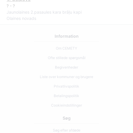
? - ?
Jaunolaines 2.pasaules kara brāļu kapi
Olaines novads
Information
Om CEMETY
Ofte stillede spørgsmål
Begivenheder
Liste over kommuner og brugere
Privatlivspolitik
Betalingspolitik
Cookieindstillinger
Søg
Søg efter afdøde