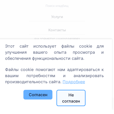
Поиск кладбищ
Услуги
Контакты
SIA "CEMETY", LV40103618951
Этот сайт использует файлы cookie для
371 29144816
улучшения вашего опыта просмотра и
info@cemety.lv
обеспечения функциональности сайта.
Мы работаем по всей стране!
Файлы cookie помогают нам адаптироваться к
вашим потребностям и анализировать
производительность сайта.
Подробнее
Администраторы
Согласен
Не
согласен
© 2013 - 2026 Cemety Все права защищены
Политика конфиденциальности и условия.