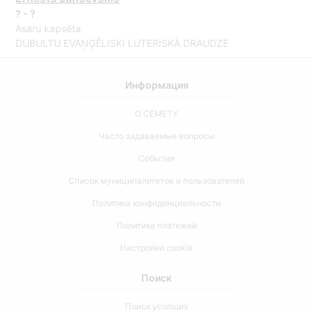
? - ?
Asaru kapsēta
DUBULTU EVAŅĢĒLISKI LUTERISKĀ DRAUDZE
Информация
О CEMETY
Часто задаваемые вопросы
События
Список муниципалитетов и пользователей
Политика конфиденциальности
Политика платежей
Настройки cookie
Поиск
Поиск усопших