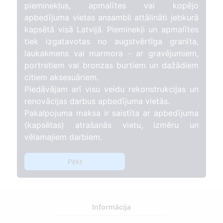
pieminekļus, apmalītes vai kopējo
apbedījuma vietas ansambli attālināti jebkurā
kapsētā visā Latvijā. Pieminekļi un apmalītes
tiek izgatavotas no augstvērtīga granīta,
laukakmens vai marmora - ar gravējumiem,
portretiem vai bronzas burtiem un dažādiem
citiem aksesuāriem.
Piedāvājam arī visu veidu rekonstrukcijas un
renovācijas darbus apbedījuma vietās.
Pakalpojuma maksa ir saistīta ar apbedījuma
(kapsētas) atrašanās vietu, izmēru un
vēlamajiem darbiem.
Pirkt
Informācija