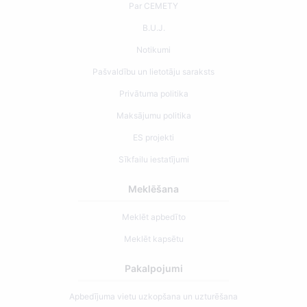
Par CEMETY
B.U.J.
Notikumi
Pašvaldību un lietotāju saraksts
Privātuma politika
Maksājumu politika
ES projekti
Sīkfailu iestatījumi
Meklēšana
Meklēt apbedīto
Meklēt kapsētu
Pakalpojumi
Apbedījuma vietu uzkopšana un uzturēšana