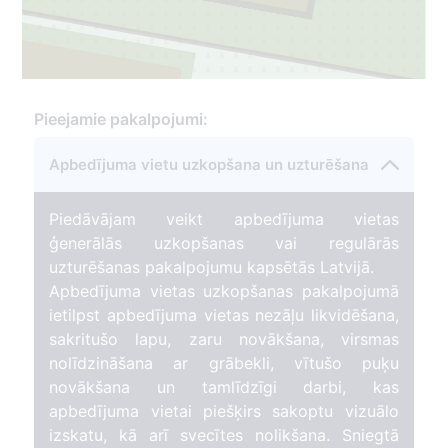
1
Pieejamie pakalpojumi:
Apbedījuma vietu uzkopšana un uzturēšana
Piedāvājam veikt apbedījuma vietas
48
ģenerālās uzkopšanas vai regulārās
uzturēšanas pakalpojumu kapsētās Latvijā.
Apbedījuma vietas uzkopšanas pakalpojumā
ietilpst apbedījuma vietas nezāļu likvidēšana,
sakritušo lapu, zaru novākšana, virsmas
nolīdzināšana ar grābekli, vītušo puķu
novākšana un tamlīdzīgi darbi, kas
apbedījuma vietai piešķirs sakoptu vizuālo
izskatu, kā arī svecītes nolikšana. Sniegtā