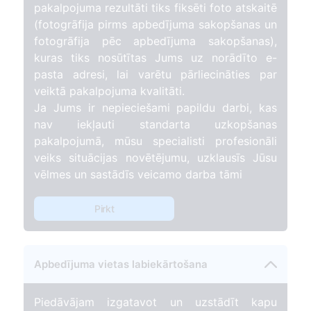
pakalpojuma rezultāti tiks fiksēti foto atskaitē
(fotogrāfija pirms apbedījuma sakopšanas un
fotogrāfija pēc apbedījuma sakopšanas),
kuras tiks nosūtītas Jums uz norādīto e-
pasta adresi, lai varētu pārliecināties par
veiktā pakalpojuma kvalitāti.
Ja Jums ir nepieciešami papildu darbi, kas
nav iekļauti standarta uzkopšanas
pakalpojumā, mūsu specialisti profesionāli
veiks situācijas novētējumu, uzklausīs Jūsu
vēlmes un sastādīs veicamo darba tāmi
Pirkt
Apbedījuma vietas labiekārtošana
Piedāvājam izgatavot un uzstādīt kapu