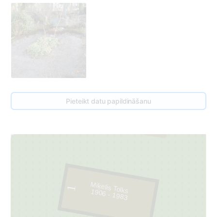
2
Pieteikt datu papildināšanu
47
Miķelis Tolks
1
1906 - 1983