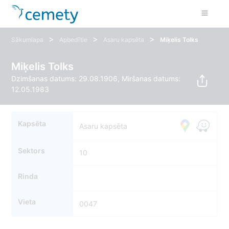
>
>
>
Sākumlapa
Apbedītie
Asaru kapsēta
Miķelis Tolks
Miķelis Tolks
Dzimšanas datums: 29.08.1906, Miršanas datums:
12.05.1983
Kapsēta
Asaru kapsēta
Sektors
10
Rinda
Vieta
0047