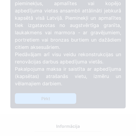
pieminekļus, apmalītes vai kopējo
apbedījuma vietas ansambli attālināti jebkurā
kapsētā visā Latvijā. Pieminekļi un apmalītes
tiek izgatavotas no augstvērtīga granīta,
laukakmens vai marmora - ar gravējumiem,
portretiem vai bronzas burtiem un dažādiem
citiem aksesuāriem.
Piedāvājam arī visu veidu rekonstrukcijas un
renovācijas darbus apbedījuma vietās.
Pakalpojuma maksa ir saistīta ar apbedījuma
(kapsētas) atrašanās vietu, izmēru un
vēlamajiem darbiem.
Pirkt
Informācija