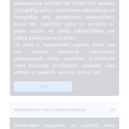
pakalpojuma rezultāti tiks fiksēti foto atskaitē
(fotogrāfija pirms apbedījuma sakopšanas un
fotogrāfija pēc apbedījuma sakopšanas),
kuras tiks nosūtītas Jums uz norādīto e-
pasta adresi, lai varētu pārliecināties par
veiktā pakalpojuma kvalitāti.
Ja Jums ir nepieciešami papildu darbi, kas
nav iekļauti standarta uzkopšanas
pakalpojumā, mūsu specialisti profesionāli
veiks situācijas novētējumu, uzklausīs Jūsu
vēlmes un sastādīs veicamo darba tāmi
Pirkt
Apbedījuma vietas labiekārtošana
Piedāvājam izgatavot un uzstādīt kapu