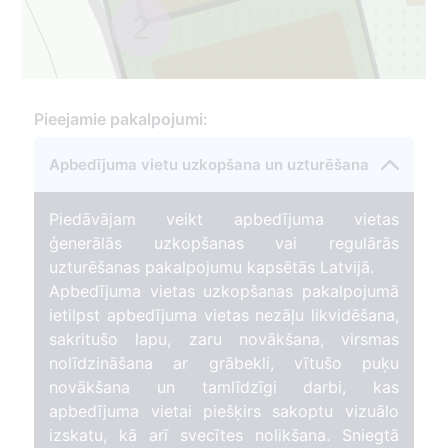
2
2
Pieejamie pakalpojumi:
Apbedījuma vietu uzkopšana un uzturēšana
Piedāvājam veikt apbedījuma vietas
ģenerālās uzkopšanas vai regulārās
uzturēšanas pakalpojumu kapsētās Latvijā.
Apbedījuma vietas uzkopšanas pakalpojumā
ietilpst apbedījuma vietas nezāļu likvidēšana,
sakritušo lapu, zaru novākšana, virsmas
nolīdzināšana ar grābekli, vītušo puķu
novākšana un tamlīdzīgi darbi, kas
apbedījuma vietai piešķirs sakoptu vizuālo
izskatu, kā arī svecītes nolikšana. Sniegtā