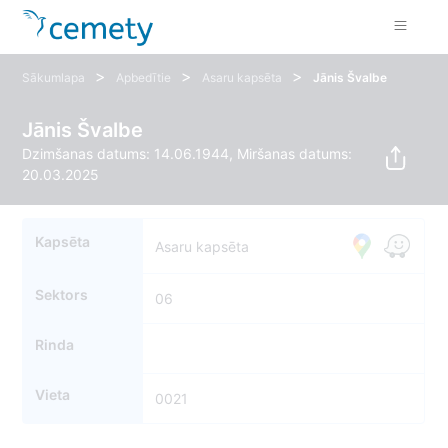
>
>
>
Sākumlapa
Apbedītie
Asaru kapsēta
Jānis Švalbe
Jānis Švalbe
Dzimšanas datums: 14.06.1944, Miršanas datums:
20.03.2025
Kapsēta
Asaru kapsēta
Sektors
06
Rinda
Vieta
0021