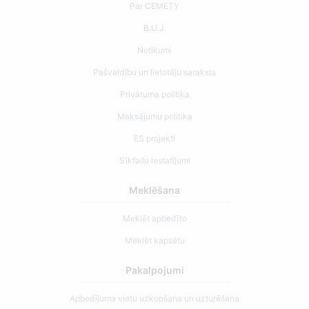
Par CEMETY
B.U.J.
Notikumi
Pašvaldību un lietotāju saraksts
Privātuma politika
Maksājumu politika
ES projekti
Sīkfailu iestatījumi
Meklēšana
Meklēt apbedīto
Meklēt kapsētu
Pakalpojumi
Apbedījuma vietu uzkopšana un uzturēšana