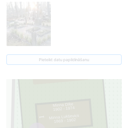
Pieteikt datu papildināšanu
50
2
Minna Dīķe
1902 - 1974
Minna Lukševics
1
1869 - 1902