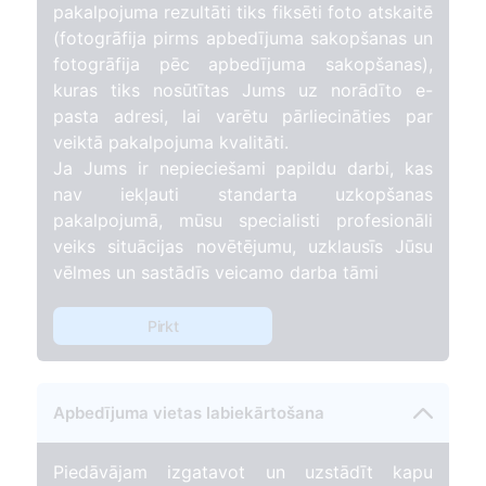
pakalpojuma rezultāti tiks fiksēti foto atskaitē
(fotogrāfija pirms apbedījuma sakopšanas un
fotogrāfija pēc apbedījuma sakopšanas),
kuras tiks nosūtītas Jums uz norādīto e-
pasta adresi, lai varētu pārliecināties par
veiktā pakalpojuma kvalitāti.
Ja Jums ir nepieciešami papildu darbi, kas
nav iekļauti standarta uzkopšanas
pakalpojumā, mūsu specialisti profesionāli
veiks situācijas novētējumu, uzklausīs Jūsu
vēlmes un sastādīs veicamo darba tāmi
Pirkt
Apbedījuma vietas labiekārtošana
Piedāvājam izgatavot un uzstādīt kapu