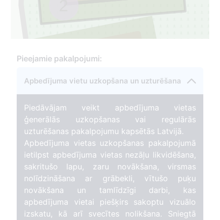
2
Pieejamie pakalpojumi:
048A
1
Apbedījuma vietu uzkopšana un uzturēšana
Piedāvājam veikt apbedījuma vietas
49
ģenerālās uzkopšanas vai regulārās
uzturēšanas pakalpojumu kapsētās Latvijā.
Apbedījuma vietas uzkopšanas pakalpojumā
ietilpst apbedījuma vietas nezāļu likvidēšana,
sakritušo lapu, zaru novākšana, virsmas
nolīdzināšana ar grābekli, vītušo puķu
novākšana un tamlīdzīgi darbi, kas
apbedījuma vietai piešķirs sakoptu vizuālo
izskatu, kā arī svecītes nolikšana. Sniegtā