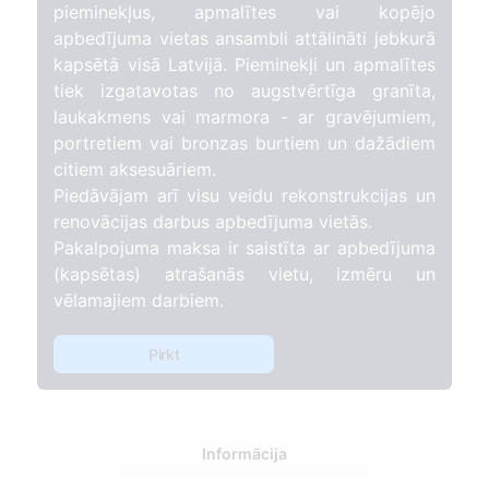
pieminekļus, apmalītes vai kopējo
apbedījuma vietas ansambli attālināti jebkurā
kapsētā visā Latvijā. Pieminekļi un apmalītes
tiek izgatavotas no augstvērtīga granīta,
laukakmens vai marmora - ar gravējumiem,
portretiem vai bronzas burtiem un dažādiem
citiem aksesuāriem.
Piedāvājam arī visu veidu rekonstrukcijas un
renovācijas darbus apbedījuma vietās.
Pakalpojuma maksa ir saistīta ar apbedījuma
(kapsētas) atrašanās vietu, izmēru un
vēlamajiem darbiem.
Pirkt
Informācija