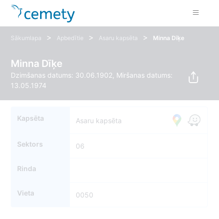
>
>
>
Sākumlapa
Apbedītie
Asaru kapsēta
Minna Dīķe
Minna Dīķe
Dzimšanas datums: 30.06.1902, Miršanas datums:
13.05.1974
Kapsēta
Asaru kapsēta
Sektors
06
Rinda
Vieta
0050