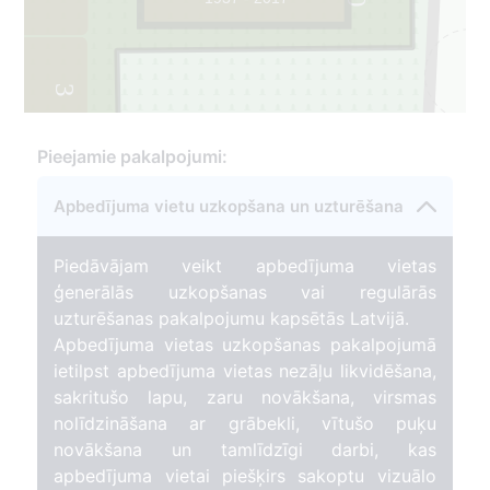
3
Pieejamie pakalpojumi:
Apbedījuma vietu uzkopšana un uzturēšana
Piedāvājam veikt apbedījuma vietas
ģenerālās uzkopšanas vai regulārās
uzturēšanas pakalpojumu kapsētās Latvijā.
Apbedījuma vietas uzkopšanas pakalpojumā
ietilpst apbedījuma vietas nezāļu likvidēšana,
sakritušo lapu, zaru novākšana, virsmas
nolīdzināšana ar grābekli, vītušo puķu
novākšana un tamlīdzīgi darbi, kas
apbedījuma vietai piešķirs sakoptu vizuālo