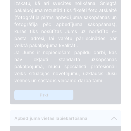
izskatu, kā arī svecītes nolikšana. Sniegtā
pakalpojuma rezultāti tiks fiksēti foto atskaitē
(fotogrāfija pirms apbedījuma sakopšanas un
fotogrāfija pēc apbedījuma sakopšanas),
kuras tiks nosūtītas Jums uz norādīto e-
pasta adresi, lai varētu pārliecināties par
veiktā pakalpojuma kvalitāti.
Ja Jums ir nepieciešami papildu darbi, kas
nav iekļauti standarta uzkopšanas
pakalpojumā, mūsu specialisti profesionāli
veiks situācijas novētējumu, uzklausīs Jūsu
vēlmes un sastādīs veicamo darba tāmi
Pirkt
Apbedījuma vietas labiekārtošana