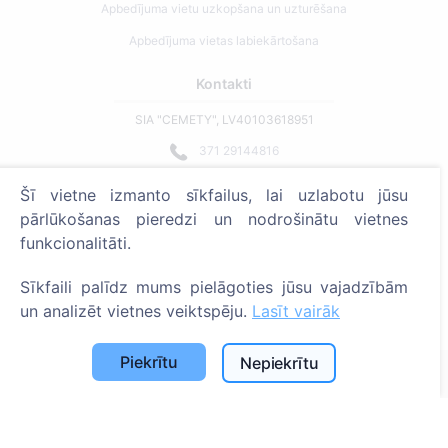
Apbedījuma vietu uzkopšana un uzturēšana
Apbedījuma vietas labiekārtošana
Kontakti
SIA "CEMETY", LV40103618951
371 29144816
info@cemety.lv
Šī vietne izmanto sīkfailus, lai uzlabotu jūsu
Strādājam visā Latvijā!
pārlūkošanas pieredzi un nodrošinātu vietnes
funkcionalitāti.
Sīkfaili palīdz mums pielāgoties jūsu vajadzībām
un analizēt vietnes veiktspēju.
Lasīt vairāk
Administratoriem
Piekrītu
Nepiekrītu
© 2013 - 2026 Cemety Visas tiesības aizsargātas
Privātuma politika un noteikumi.