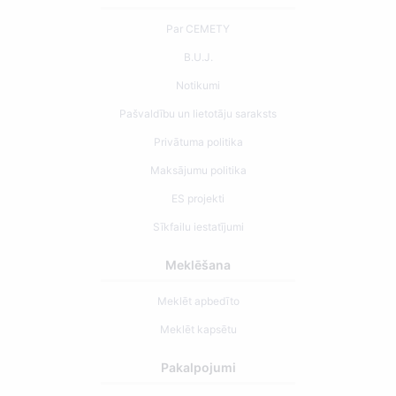
Par CEMETY
B.U.J.
Notikumi
Pašvaldību un lietotāju saraksts
Privātuma politika
Maksājumu politika
ES projekti
Sīkfailu iestatījumi
Meklēšana
Meklēt apbedīto
Meklēt kapsētu
Pakalpojumi