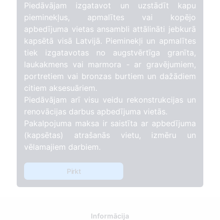
Piedāvājam izgatavot un uzstādīt kapu
pieminekļus, apmalītes vai kopējo
apbedījuma vietas ansambli attālināti jebkurā
kapsētā visā Latvijā. Pieminekļi un apmalītes
tiek izgatavotas no augstvērtīga granīta,
laukakmens vai marmora - ar gravējumiem,
portretiem vai bronzas burtiem un dažādiem
citiem aksesuāriem.
Piedāvājam arī visu veidu rekonstrukcijas un
renovācijas darbus apbedījuma vietās.
Pakalpojuma maksa ir saistīta ar apbedījuma
(kapsētas) atrašanās vietu, izmēru un
vēlamajiem darbiem.
Pirkt
Informācija