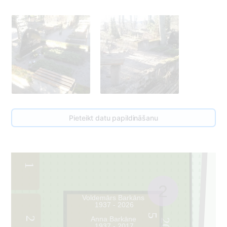
Pieteikt datu papildināšanu
1
2
Voldemārs Barkāns
1937 - 2026
5
Anna Barkāne
2
20
1937 - 2017