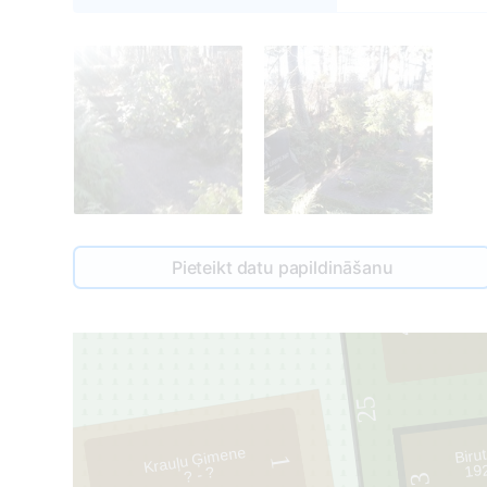
Pieteikt datu papildināšanu
4
25
Biru
Krauļu Ģimene
19
1
? - ?
3