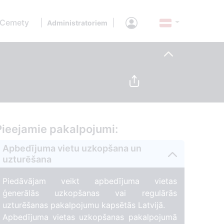
 Cemety
|
|
Administratoriem
Pieejamie pakalpojumi:
Apbedījuma vietu uzkopšana un
uzturēšana
Piedāvājam veikt apbedījuma vietas
ģenerālās uzkopšanas vai regulārās
uzturēšanas pakalpojumu kapsētās Latvijā.
Apbedījuma vietas uzkopšanas pakalpojumā