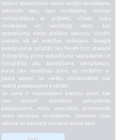
ietilpst apbedījuma vietas nezāļu likvidēšana,
sakritušo lapu, zaru novākšana, virsmas
nolīdzināšana ar grābekli, vītušo puķu
novākšana un tamlīdzīgi darbi, kas
apbedījuma vietai piešķirs sakoptu vizuālo
izskatu, kā arī svecītes nolikšana. Sniegtā
pakalpojuma rezultāti tiks fiksēti foto atskaitē
(fotogrāfija pirms apbedījuma sakopšanas un
fotogrāfija pēc apbedījuma sakopšanas),
kuras tiks nosūtītas Jums uz norādīto e-
pasta adresi, lai varētu pārliecināties par
1
veiktā pakalpojuma kvalitāti.
Ja Jums ir nepieciešami papildu darbi, kas
nav iekļauti standarta uzkopšanas
4
pakalpojumā, mūsu specialisti profesionāli
veiks situācijas novētējumu, uzklausīs Jūsu
vēlmes un sastādīs veicamo darba tāmi
Pirkt