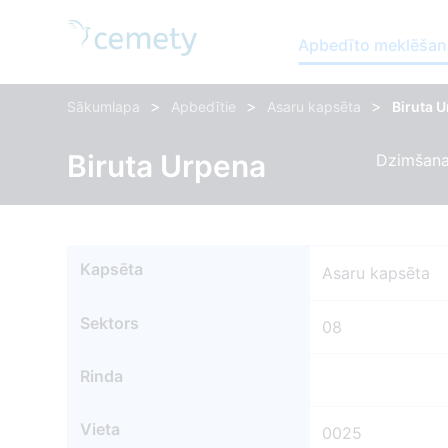
Apbedīto meklēšan
>
>
>
Sākumlapa
Apbedītie
Asaru kapsēta
Biruta 
Biruta Urpena
Dzimšana
Kapsēta
Asaru kapsēta
Sektors
08
Rinda
Vieta
0025
23