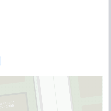
ta Urpena
25 - 1999