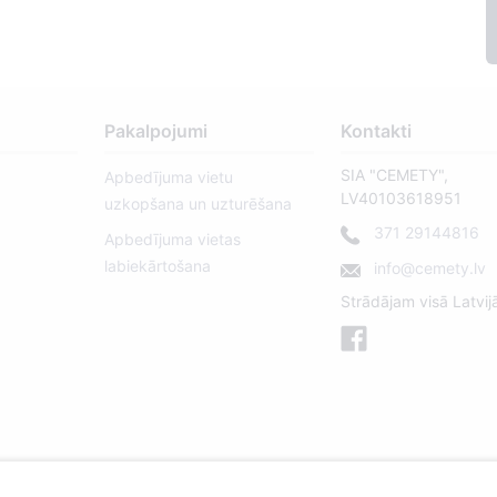
Pakalpojumi
Kontakti
SIA "CEMETY",
Apbedījuma vietu
LV40103618951
uzkopšana un uzturēšana
371 29144816
Apbedījuma vietas
labiekārtošana
info@cemety.lv
Strādājam visā Latvij