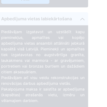
5
Apbedījuma vietas labiekārtošana
Piedāvājam izgatavot un uzstādīt kapu
6
pieminekļus, apmalītes vai kopējo
apbedījuma vietas ansambli attālināti jebkurā
kapsētā visā Latvijā. Pieminekļi un apmalītes
tiek izgatavotas no augstvērtīga granīta,
laukakmens vai marmora - ar gravējumiem,
portretiem vai bronzas burtiem un dažādiem
citiem aksesuāriem.
Piedāvājam arī visu veidu rekonstrukcijas un
renovācijas darbus apbedījuma vietās.
Pakalpojuma maksa ir saistīta ar apbedījuma
(kapsētas) atrašanās vietu, izmēru un
vēlamajiem darbiem.