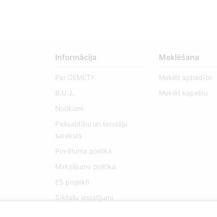
Informācija
Meklēšana
Par CEMETY
Meklēt apbedīto
B.U.J.
Meklēt kapsētu
Notikumi
Pašvaldību un lietotāju
saraksts
Privātuma politika
Maksājumu politika
ES projekti
Sīkfailu iestatījumi