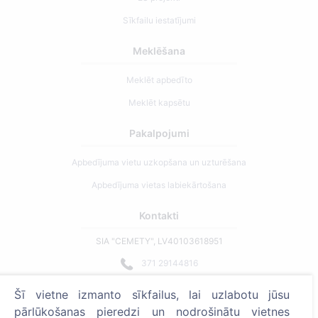
Sīkfailu iestatījumi
Meklēšana
Meklēt apbedīto
Meklēt kapsētu
Pakalpojumi
Apbedījuma vietu uzkopšana un uzturēšana
Apbedījuma vietas labiekārtošana
Kontakti
SIA "CEMETY", LV40103618951
371 29144816
info@cemety.lv
Šī vietne izmanto sīkfailus, lai uzlabotu jūsu
Strādājam visā Latvijā!
pārlūkošanas pieredzi un nodrošinātu vietnes