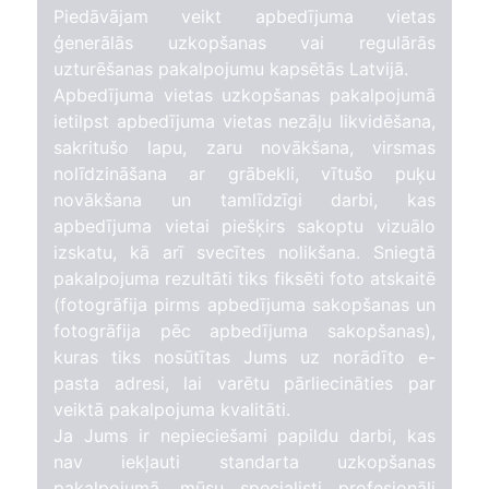
Piedāvājam veikt apbedījuma vietas
ģenerālās uzkopšanas vai regulārās
uzturēšanas pakalpojumu kapsētās Latvijā.
Apbedījuma vietas uzkopšanas pakalpojumā
ietilpst apbedījuma vietas nezāļu likvidēšana,
sakritušo lapu, zaru novākšana, virsmas
nolīdzināšana ar grābekli, vītušo puķu
novākšana un tamlīdzīgi darbi, kas
apbedījuma vietai piešķirs sakoptu vizuālo
izskatu, kā arī svecītes nolikšana. Sniegtā
pakalpojuma rezultāti tiks fiksēti foto atskaitē
(fotogrāfija pirms apbedījuma sakopšanas un
fotogrāfija pēc apbedījuma sakopšanas),
kuras tiks nosūtītas Jums uz norādīto e-
pasta adresi, lai varētu pārliecināties par
veiktā pakalpojuma kvalitāti.
Ja Jums ir nepieciešami papildu darbi, kas
nav iekļauti standarta uzkopšanas
pakalpojumā, mūsu specialisti profesionāli