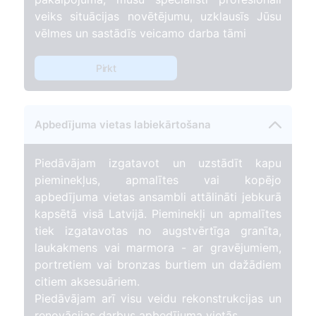
veiks situācijas novētējumu, uzklausīs Jūsu
vēlmes un sastādīs veicamo darba tāmi
Pirkt
Apbedījuma vietas labiekārtošana
Piedāvājam izgatavot un uzstādīt kapu
pieminekļus, apmalītes vai kopējo
apbedījuma vietas ansambli attālināti jebkurā
kapsētā visā Latvijā. Pieminekļi un apmalītes
tiek izgatavotas no augstvērtīga granīta,
laukakmens vai marmora - ar gravējumiem,
portretiem vai bronzas burtiem un dažādiem
citiem aksesuāriem.
Piedāvājam arī visu veidu rekonstrukcijas un
renovācijas darbus apbedījuma vietās.