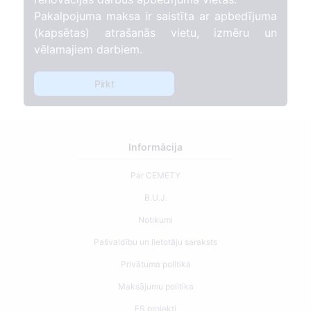
Pakalpojuma maksa ir saistīta ar apbedījuma
(kapsētas) atrašanās vietu, izmēru un
vēlamajiem darbiem.
Pirkt
Informācija
Par CEMETY
B.U.J.
Notikumi
Pašvaldību un lietotāju saraksts
Privātuma politika
Maksājumu politika
ES projekti