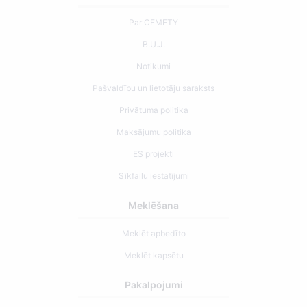
Par CEMETY
B.U.J.
Notikumi
Pašvaldību un lietotāju saraksts
Privātuma politika
Maksājumu politika
ES projekti
Sīkfailu iestatījumi
Meklēšana
Meklēt apbedīto
Meklēt kapsētu
Pakalpojumi