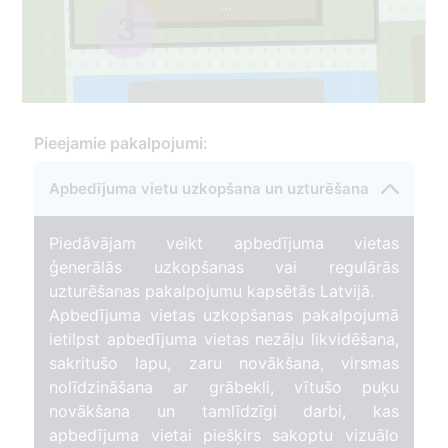
...
3
2
Pieejamie pakalpojumi:
26
Apbedījuma vietu uzkopšana un uzturēšana
Piedāvājam veikt apbedījuma vietas
ģenerālās uzkopšanas vai regulārās
uzturēšanas pakalpojumu kapsētās Latvijā.
Apbedījuma vietas uzkopšanas pakalpojumā
ietilpst apbedījuma vietas nezāļu likvidēšana,
sakritušo lapu, zaru novākšana, virsmas
nolīdzināšana ar grābekli, vītušo puķu
novākšana un tamlīdzīgi darbi, kas
apbedījuma vietai piešķirs sakoptu vizuālo