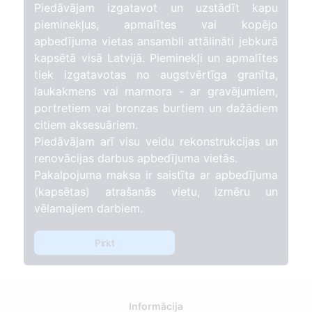
Piedāvājam izgatavot un uzstādīt kapu
pieminekļus, apmalītes vai kopējo
apbedījuma vietas ansambli attālināti jebkurā
kapsētā visā Latvijā. Pieminekļi un apmalītes
tiek izgatavotas no augstvērtīga granīta,
laukakmens vai marmora - ar gravējumiem,
portretiem vai bronzas burtiem un dažādiem
citiem aksesuāriem.
Piedāvājam arī visu veidu rekonstrukcijas un
renovācijas darbus apbedījuma vietās.
Pakalpojuma maksa ir saistīta ar apbedījuma
(kapsētas) atrašanās vietu, izmēru un
vēlamajiem darbiem.
Pirkt
Informācija