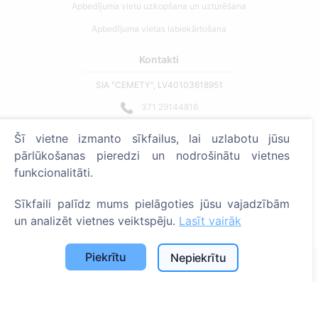
Apbedījuma vietu uzkopšana un uzturēšana
Apbedījuma vietas labiekārtošana
Kontakti
SIA "CEMETY", LV40103618951
371 29144816
info@cemety.lv
Šī vietne izmanto sīkfailus, lai uzlabotu jūsu
Strādājam visā Latvijā!
pārlūkošanas pieredzi un nodrošinātu vietnes
funkcionalitāti.
Sīkfaili palīdz mums pielāgoties jūsu vajadzībām
un analizēt vietnes veiktspēju.
Lasīt vairāk
Administratoriem
Piekrītu
Nepiekrītu
© 2013 - 2026 Cemety Visas tiesības aizsargātas
Privātuma politika un noteikumi.