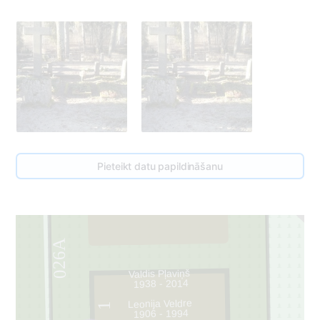
Pieteikt datu papildināšanu
2
026A
Valdis Pļaviņš
1938 - 2014
Leonija Veldre
1
1906 - 1994