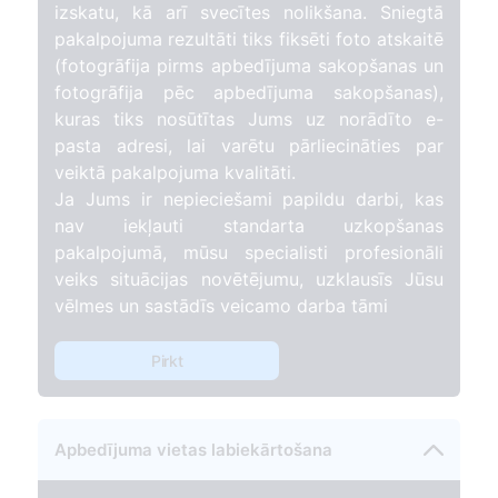
izskatu, kā arī svecītes nolikšana. Sniegtā
pakalpojuma rezultāti tiks fiksēti foto atskaitē
(fotogrāfija pirms apbedījuma sakopšanas un
fotogrāfija pēc apbedījuma sakopšanas),
kuras tiks nosūtītas Jums uz norādīto e-
pasta adresi, lai varētu pārliecināties par
veiktā pakalpojuma kvalitāti.
Ja Jums ir nepieciešami papildu darbi, kas
nav iekļauti standarta uzkopšanas
pakalpojumā, mūsu specialisti profesionāli
veiks situācijas novētējumu, uzklausīs Jūsu
vēlmes un sastādīs veicamo darba tāmi
Pirkt
Apbedījuma vietas labiekārtošana