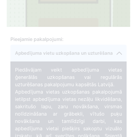
4
Pieejamie pakalpojumi:
Apbedījuma vietu uzkopšana un uzturēšana
Piedāvājam veikt apbedījuma vietas
ģenerālās uzkopšanas vai regulārās
uzturēšanas pakalpojumu kapsētās Latvijā.
4
Apbedījuma vietas uzkopšanas pakalpojumā
ietilpst apbedījuma vietas nezāļu likvidēšana,
sakritušo lapu, zaru novākšana, virsmas
nolīdzināšana ar grābekli, vītušo puķu
novākšana un tamlīdzīgi darbi, kas
apbedījuma vietai piešķirs sakoptu vizuālo
izskatu, kā arī svecītes nolikšana. Sniegtā