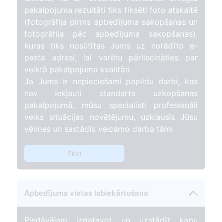
pakalpojuma rezultāti tiks fiksēti foto atskaitē
(fotogrāfija pirms apbedījuma sakopšanas un
fotogrāfija pēc apbedījuma sakopšanas),
kuras tiks nosūtītas Jums uz norādīto e-
pasta adresi, lai varētu pārliecināties par
veiktā pakalpojuma kvalitāti.
Ja Jums ir nepieciešami papildu darbi, kas
nav iekļauti standarta uzkopšanas
pakalpojumā, mūsu specialisti profesionāli
veiks situācijas novētējumu, uzklausīs Jūsu
vēlmes un sastādīs veicamo darba tāmi
Pirkt
Apbedījuma vietas labiekārtošana
Piedāvājam izgatavot un uzstādīt kapu