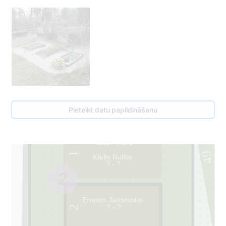
Pieteikt datu papildināšanu
Aina Teicāne
1930 - 2026
49
1
Kārlis Rutkis
? - ?
2
Ernests Janševskis
? - ?
2