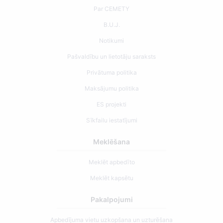
Par CEMETY
B.U.J.
Notikumi
Pašvaldību un lietotāju saraksts
Privātuma politika
Maksājumu politika
ES projekti
Sīkfailu iestatījumi
Meklēšana
Meklēt apbedīto
Meklēt kapsētu
Pakalpojumi
Apbedījuma vietu uzkopšana un uzturēšana