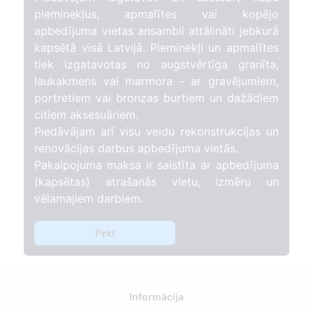
pieminekļus, apmalītes vai kopējo
apbedījuma vietas ansambli attālināti jebkurā
kapsētā visā Latvijā. Pieminekļi un apmalītes
tiek izgatavotas no augstvērtīga granīta,
laukakmens vai marmora - ar gravējumiem,
portretiem vai bronzas burtiem un dažādiem
citiem aksesuāriem.
Piedāvājam arī visu veidu rekonstrukcijas un
renovācijas darbus apbedījuma vietās.
Pakalpojuma maksa ir saistīta ar apbedījuma
(kapsētas) atrašanās vietu, izmēru un
vēlamajiem darbiem.
Pirkt
Informācija