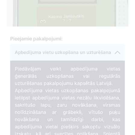
Katrina Janševskis
? - ?
3
48
Pieejamie pakalpojumi:
Apbedījuma vietu uzkopšana un uzturēšana
Piedāvājam veikt apbedījuma vietas
ģenerālās uzkopšanas vai regulārās
uzturēšanas pakalpojumu kapsētās Latvijā.
Apbedījuma vietas uzkopšanas pakalpojumā
ietilpst apbedījuma vietas nezāļu likvidēšana,
sakritušo lapu, zaru novākšana, virsmas
nolīdzināšana ar grābekli, vītušo puķu
novākšana un tamlīdzīgi darbi, kas
apbedījuma vietai piešķirs sakoptu vizuālo
izskatu, kā arī svecītes nolikšana. Sniegtā