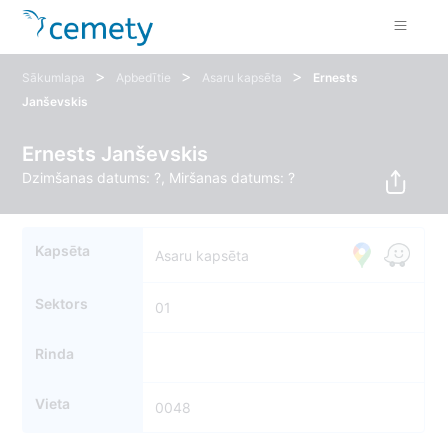
>
>
>
Sākumlapa
Apbedītie
Asaru kapsēta
Ernests
Janševskis
Ernests Janševskis
Dzimšanas datums: ?, Miršanas datums: ?
Kapsēta
Asaru kapsēta
Sektors
01
Rinda
Vieta
0048