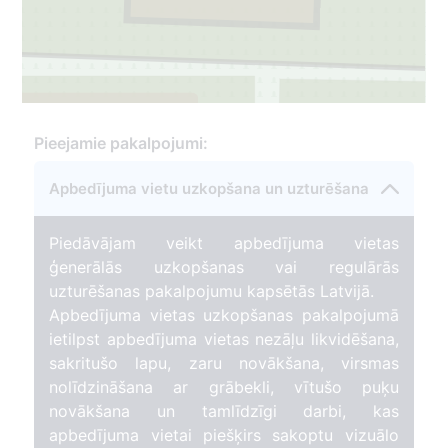
Pieejamie pakalpojumi:
4
Apbedījuma vietu uzkopšana un uzturēšana
Piedāvājam veikt apbedījuma vietas
ģenerālās uzkopšanas vai regulārās
uzturēšanas pakalpojumu kapsētās Latvijā.
Apbedījuma vietas uzkopšanas pakalpojumā
ietilpst apbedījuma vietas nezāļu likvidēšana,
sakritušo lapu, zaru novākšana, virsmas
nolīdzināšana ar grābekli, vītušo puķu
novākšana un tamlīdzīgi darbi, kas
apbedījuma vietai piešķirs sakoptu vizuālo