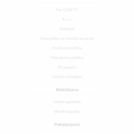
Par CEMETY
B.U.J.
Notikumi
Pašvaldību un lietotāju saraksts
Privātuma politika
Maksājumu politika
ES projekti
Sīkfailu iestatījumi
Meklēšana
Meklēt apbedīto
Meklēt kapsētu
Pakalpojumi