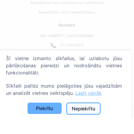
Apbedījuma vietu uzkopšana un uzturēšana
Apbedījuma vietas labiekārtošana
Kontakti
SIA "CEMETY", LV40103618951
371 29144816
info@cemety.lv
Šī vietne izmanto sīkfailus, lai uzlabotu jūsu
Strādājam visā Latvijā!
pārlūkošanas pieredzi un nodrošinātu vietnes
funkcionalitāti.
Sīkfaili palīdz mums pielāgoties jūsu vajadzībām
un analizēt vietnes veiktspēju.
Lasīt vairāk
Administratoriem
Piekrītu
Nepiekrītu
© 2013 - 2026 Cemety Visas tiesības aizsargātas
Privātuma politika un noteikumi.