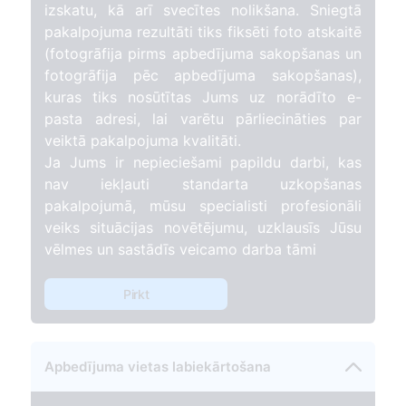
izskatu, kā arī svecītes nolikšana. Sniegtā
80
pakalpojuma rezultāti tiks fiksēti foto atskaitē
(fotogrāfija pirms apbedījuma sakopšanas un
fotogrāfija pēc apbedījuma sakopšanas),
kuras tiks nosūtītas Jums uz norādīto e-
pasta adresi, lai varētu pārliecināties par
veiktā pakalpojuma kvalitāti.
Ja Jums ir nepieciešami papildu darbi, kas
nav iekļauti standarta uzkopšanas
pakalpojumā, mūsu specialisti profesionāli
veiks situācijas novētējumu, uzklausīs Jūsu
vēlmes un sastādīs veicamo darba tāmi
Pirkt
Apbedījuma vietas labiekārtošana