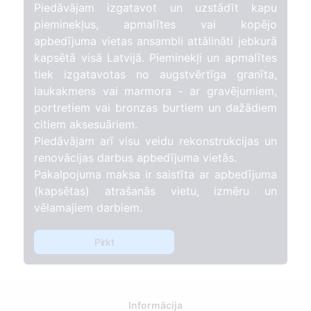
Piedāvājam izgatavot un uzstādīt kapu
pieminekļus, apmalītes vai kopējo
apbedījuma vietas ansambli attālināti jebkurā
kapsētā visā Latvijā. Pieminekļi un apmalītes
tiek izgatavotas no augstvērtīga granīta,
laukakmens vai marmora - ar gravējumiem,
portretiem vai bronzas burtiem un dažādiem
citiem aksesuāriem.
Piedāvājam arī visu veidu rekonstrukcijas un
renovācijas darbus apbedījuma vietās.
Pakalpojuma maksa ir saistīta ar apbedījuma
(kapsētas) atrašanās vietu, izmēru un
vēlamajiem darbiem.
Pirkt
Informācija