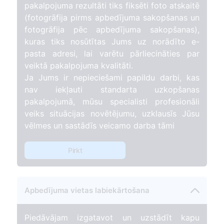
pakalpojuma rezultāti tiks fiksēti foto atskaitē
(fotogrāfija pirms apbedījuma sakopšanas un
fotogrāfija pēc apbedījuma sakopšanas),
kuras tiks nosūtītas Jums uz norādīto e-
pasta adresi, lai varētu pārliecināties par
veiktā pakalpojuma kvalitāti.
Ja Jums ir nepieciešami papildu darbi, kas
nav iekļauti standarta uzkopšanas
pakalpojumā, mūsu specialisti profesionāli
veiks situācijas novētējumu, uzklausīs Jūsu
vēlmes un sastādīs veicamo darba tāmi
Pirkt
Apbedījuma vietas labiekārtošana
Piedāvājam izgatavot un uzstādīt kapu