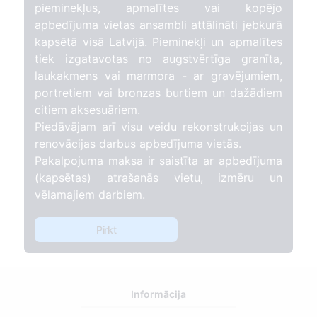
pieminekļus, apmalītes vai kopējo
apbedījuma vietas ansambli attālināti jebkurā
kapsētā visā Latvijā. Pieminekļi un apmalītes
tiek izgatavotas no augstvērtīga granīta,
laukakmens vai marmora - ar gravējumiem,
portretiem vai bronzas burtiem un dažādiem
citiem aksesuāriem.
Piedāvājam arī visu veidu rekonstrukcijas un
renovācijas darbus apbedījuma vietās.
Pakalpojuma maksa ir saistīta ar apbedījuma
(kapsētas) atrašanās vietu, izmēru un
vēlamajiem darbiem.
Pirkt
Informācija