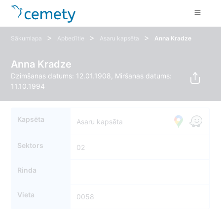
>
>
>
Sākumlapa
Apbedītie
Asaru kapsēta
Anna Kradze
Anna Kradze
Dzimšanas datums: 12.01.1908, Miršanas datums:
11.10.1994
Kapsēta
Asaru kapsēta
Sektors
02
Rinda
Vieta
0058