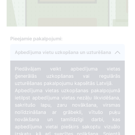
2
Pieejamie pakalpojumi:
Apbedījuma vietu uzkopšana un uzturēšana
Piedāvājam veikt apbedījuma vietas
17
ģenerālās uzkopšanas vai regulārās
uzturēšanas pakalpojumu kapsētās Latvijā.
Apbedījuma vietas uzkopšanas pakalpojumā
ietilpst apbedījuma vietas nezāļu likvidēšana,
sakritušo lapu, zaru novākšana, virsmas
nolīdzināšana ar grābekli, vītušo puķu
novākšana un tamlīdzīgi darbi, kas
apbedījuma vietai piešķirs sakoptu vizuālo
izskatu, kā arī svecītes nolikšana. Sniegtā