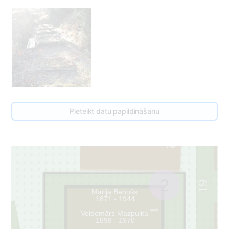
017A
Pieteikt datu papildināšanu
2
2
19
Marija Benušs
1871 - 1944
1
Voldemārs Mazpuika
1898 - 1970