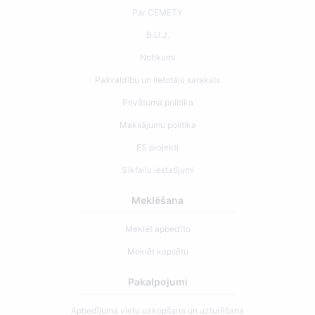
Par CEMETY
B.U.J.
Notikumi
Pašvaldību un lietotāju saraksts
Privātuma politika
Maksājumu politika
ES projekti
Sīkfailu iestatījumi
Meklēšana
Meklēt apbedīto
Meklēt kapsētu
Pakalpojumi
Apbedījuma vietu uzkopšana un uzturēšana