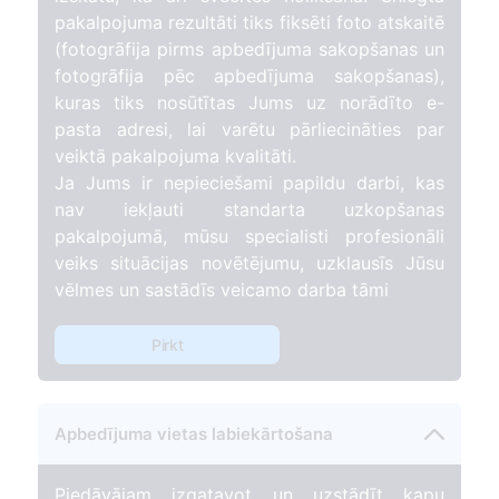
pakalpojuma rezultāti tiks fiksēti foto atskaitē
(fotogrāfija pirms apbedījuma sakopšanas un
fotogrāfija pēc apbedījuma sakopšanas),
kuras tiks nosūtītas Jums uz norādīto e-
pasta adresi, lai varētu pārliecināties par
veiktā pakalpojuma kvalitāti.
Ja Jums ir nepieciešami papildu darbi, kas
nav iekļauti standarta uzkopšanas
pakalpojumā, mūsu specialisti profesionāli
veiks situācijas novētējumu, uzklausīs Jūsu
vēlmes un sastādīs veicamo darba tāmi
Pirkt
Apbedījuma vietas labiekārtošana
Piedāvājam izgatavot un uzstādīt kapu