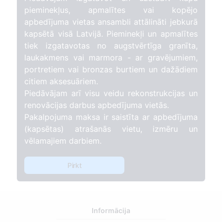
pieminekļus, apmalītes vai kopējo
apbedījuma vietas ansambli attālināti jebkurā
kapsētā visā Latvijā. Pieminekļi un apmalītes
tiek izgatavotas no augstvērtīga granīta,
laukakmens vai marmora - ar gravējumiem,
portretiem vai bronzas burtiem un dažādiem
citiem aksesuāriem.
Piedāvājam arī visu veidu rekonstrukcijas un
renovācijas darbus apbedījuma vietās.
Pakalpojuma maksa ir saistīta ar apbedījuma
(kapsētas) atrašanās vietu, izmēru un
vēlamajiem darbiem.
Pirkt
Informācija