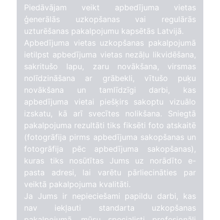
Piedāvājam veikt apbedījuma vietas
ģenerālās uzkopšanas vai regulārās
uzturēšanas pakalpojumu kapsētās Latvijā.
Apbedījuma vietas uzkopšanas pakalpojumā
ietilpst apbedījuma vietas nezāļu likvidēšana,
sakritušo lapu, zaru novākšana, virsmas
nolīdzināšana ar grābekli, vītušo puķu
novākšana un tamlīdzīgi darbi, kas
apbedījuma vietai piešķirs sakoptu vizuālo
izskatu, kā arī svecītes nolikšana. Sniegtā
pakalpojuma rezultāti tiks fiksēti foto atskaitē
(fotogrāfija pirms apbedījuma sakopšanas un
fotogrāfija pēc apbedījuma sakopšanas),
kuras tiks nosūtītas Jums uz norādīto e-
pasta adresi, lai varētu pārliecināties par
veiktā pakalpojuma kvalitāti.
Ja Jums ir nepieciešami papildu darbi, kas
nav iekļauti standarta uzkopšanas
pakalpojumā, mūsu specialisti profesionāli