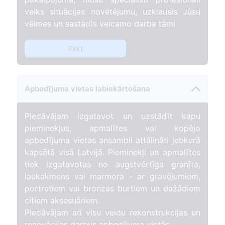
veiks situācijas novētējumu, uzklausīs Jūsu
vēlmes un sastādīs veicamo darba tāmi
Pirkt
Apbedījuma vietas labiekārtošana
Piedāvājam izgatavot un uzstādīt kapu
pieminekļus, apmalītes vai kopējo
apbedījuma vietas ansambli attālināti jebkurā
kapsētā visā Latvijā. Pieminekļi un apmalītes
tiek izgatavotas no augstvērtīga granīta,
laukakmens vai marmora - ar gravējumiem,
portretiem vai bronzas burtiem un dažādiem
citiem aksesuāriem.
Piedāvājam arī visu veidu rekonstrukcijas un
renovācijas darbus apbedījuma vietās.