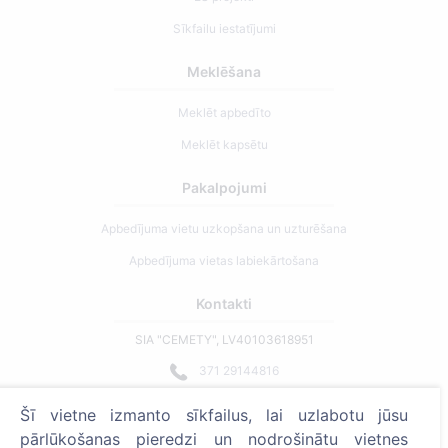
Sīkfailu iestatījumi
Meklēšana
Meklēt apbedīto
Meklēt kapsētu
Pakalpojumi
Apbedījuma vietu uzkopšana un uzturēšana
Apbedījuma vietas labiekārtošana
Kontakti
SIA "CEMETY", LV40103618951
371 29144816
info@cemety.lv
Šī vietne izmanto sīkfailus, lai uzlabotu jūsu
Strādājam visā Latvijā!
pārlūkošanas pieredzi un nodrošinātu vietnes