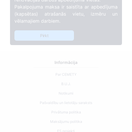
Pakalpojuma maksa ir saistīta ar apbedījuma
(kapsētas) atrašanās vietu, izmēru un
vēlamajiem darbiem.
Pirkt
Informācija
Par CEMETY
B.U.J.
Notikumi
Pašvaldību un lietotāju saraksts
Privātuma politika
Maksājumu politika
ES projekti