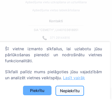
Apbedījuma vietu uzkopšana un uzturēšana
Apbedījuma vietas labiekārtošana
Kontakti
SIA "CEMETY", LV40103618951
371 29144816
info@cemety.lv
Šī vietne izmanto sīkfailus, lai uzlabotu jūsu
Strādājam visā Latvijā!
pārlūkošanas pieredzi un nodrošinātu vietnes
funkcionalitāti.
Sīkfaili palīdz mums pielāgoties jūsu vajadzībām
un analizēt vietnes veiktspēju.
Lasīt vairāk
Administratoriem
Piekrītu
Nepiekrītu
© 2013 - 2026 Cemety Visas tiesības aizsargātas
Privātuma politika un noteikumi.