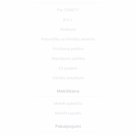
Par CEMETY
B.U.J.
Notikumi
Pašvaldību un lietotāju saraksts
Privātuma politika
Maksājumu politika
ES projekti
Sīkfailu iestatījumi
Meklēšana
Meklēt apbedīto
Meklēt kapsētu
Pakalpojumi