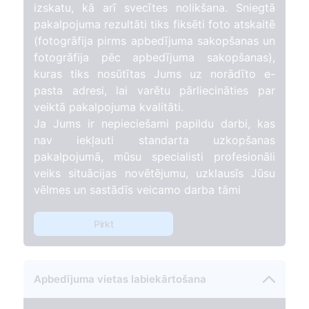
izskatu, kā arī svecītes nolikšana. Sniegtā
pakalpojuma rezultāti tiks fiksēti foto atskaitē
(fotogrāfija pirms apbedījuma sakopšanas un
fotogrāfija pēc apbedījuma sakopšanas),
kuras tiks nosūtītas Jums uz norādīto e-
pasta adresi, lai varētu pārliecināties par
veiktā pakalpojuma kvalitāti.
Ja Jums ir nepieciešami papildu darbi, kas
nav iekļauti standarta uzkopšanas
pakalpojumā, mūsu specialisti profesionāli
veiks situācijas novētējumu, uzklausīs Jūsu
vēlmes un sastādīs veicamo darba tāmi
Pirkt
Apbedījuma vietas labiekārtošana