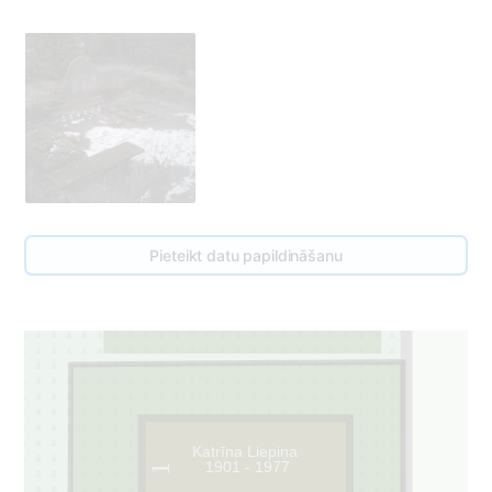
111
Pieteikt datu papildināšanu
Katrīna Liepiņa
1901 - 1977
1