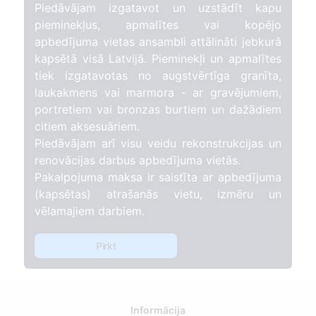
Piedāvājam izgatavot un uzstādīt kapu
pieminekļus, apmalītes vai kopējo
apbedījuma vietas ansambli attālināti jebkurā
kapsētā visā Latvijā. Pieminekļi un apmalītes
tiek izgatavotas no augstvērtīga granīta,
laukakmens vai marmora - ar gravējumiem,
portretiem vai bronzas burtiem un dažādiem
citiem aksesuāriem.
Piedāvājam arī visu veidu rekonstrukcijas un
renovācijas darbus apbedījuma vietās.
Pakalpojuma maksa ir saistīta ar apbedījuma
(kapsētas) atrašanās vietu, izmēru un
vēlamajiem darbiem.
Pirkt
Informācija