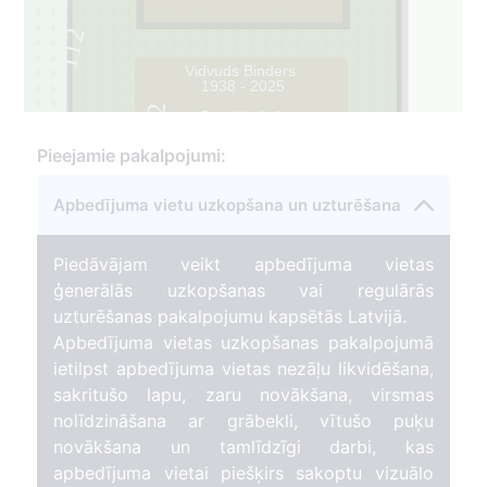
112
Vidvuds Binders
1938 - 2025
2
Otto Liepiņš
1900 - 1980
2
Pieejamie pakalpojumi:
Apbedījuma vietu uzkopšana un uzturēšana
Piedāvājam veikt apbedījuma vietas
ģenerālās uzkopšanas vai regulārās
uzturēšanas pakalpojumu kapsētās Latvijā.
Apbedījuma vietas uzkopšanas pakalpojumā
ietilpst apbedījuma vietas nezāļu likvidēšana,
sakritušo lapu, zaru novākšana, virsmas
nolīdzināšana ar grābekli, vītušo puķu
novākšana un tamlīdzīgi darbi, kas
apbedījuma vietai piešķirs sakoptu vizuālo