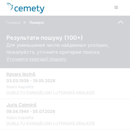
>
Головна
Померлі
Результати пошуку (100+)
Для уменьшения числа найденных усопших,
пожалуйста, уточните критерии поиска.
Уточнити критерії пошуку
Ilgvars Ieviņš
03.03.1939 - 19.05.2026
Asaru kapsēta
DUBULTU EVAŅĢĒLISKI LUTERISKĀ DRAUDZE
Juris Celmiņš
09.04.1944 - 05.07.2026
Asaru kapsēta
DUBULTU EVAŅĢĒLISKI LUTERISKĀ DRAUDZE