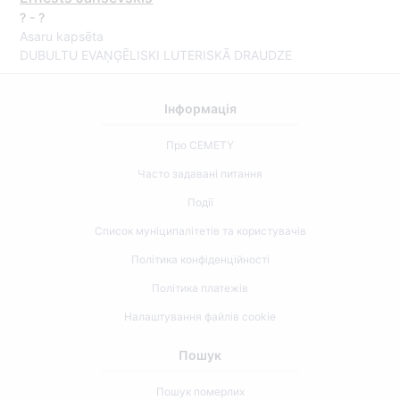
? - ?
Asaru kapsēta
DUBULTU EVAŅĢĒLISKI LUTERISKĀ DRAUDZE
Інформація
Про CEMETY
Часто задавані питання
Події
Список муніципалітетів та користувачів
Політика конфіденційності
Політика платежів
Налаштування файлів cookie
Пошук
Пошук померлих