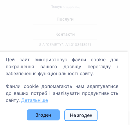
Пошук кладовищ
Послуги
Контакти
SIA "CEMETY", LV40103618951
371 29144816
Цей сайт використовує файли cookie для
info@cemety.lv
покращення вашого досвіду перегляду і
Ми працюємо по всій країні!
забезпечення функціональності сайту.
Файли cookie допомагають нам адаптуватися
до ваших потреб і аналізувати продуктивність
сайту.
Детальніше
Адміністратори
Згоден
Не згоден
© 2013 - 2026 Cemety Усі права захищені
Політика конфіденційності та умови.