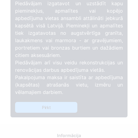
Piedāvājam izgatavot un uzstādīt kapu
pieminekļus, apmalītes vai kopējo
apbedījuma vietas ansambli attālināti jebkurā
kapsētā visā Latvijā. Pieminekļi un apmalītes
tiek izgatavotas no augstvērtīga granīta,
laukakmens vai marmora - ar gravējumiem,
portretiem vai bronzas burtiem un dažādiem
citiem aksesuāriem.
Piedāvājam arī visu veidu rekonstrukcijas un
renovācijas darbus apbedījuma vietās.
Pakalpojuma maksa ir saistīta ar apbedījuma
(kapsētas) atrašanās vietu, izmēru un
vēlamajiem darbiem.
Pirkt
Informācija