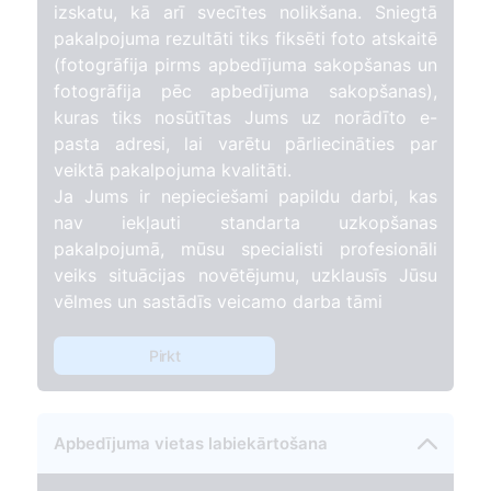
izskatu, kā arī svecītes nolikšana. Sniegtā
pakalpojuma rezultāti tiks fiksēti foto atskaitē
(fotogrāfija pirms apbedījuma sakopšanas un
fotogrāfija pēc apbedījuma sakopšanas),
kuras tiks nosūtītas Jums uz norādīto e-
pasta adresi, lai varētu pārliecināties par
veiktā pakalpojuma kvalitāti.
Ja Jums ir nepieciešami papildu darbi, kas
nav iekļauti standarta uzkopšanas
pakalpojumā, mūsu specialisti profesionāli
veiks situācijas novētējumu, uzklausīs Jūsu
vēlmes un sastādīs veicamo darba tāmi
Pirkt
Apbedījuma vietas labiekārtošana