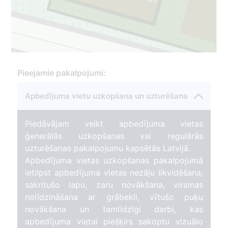
5
Pieejamie pakalpojumi:
Apbedījuma vietu uzkopšana un uzturēšana
Piedāvājam veikt apbedījuma vietas
ģenerālās uzkopšanas vai regulārās
uzturēšanas pakalpojumu kapsētās Latvijā.
Apbedījuma vietas uzkopšanas pakalpojumā
44
ietilpst apbedījuma vietas nezāļu likvidēšana,
sakritušo lapu, zaru novākšana, virsmas
nolīdzināšana ar grābekli, vītušo puķu
novākšana un tamlīdzīgi darbi, kas
apbedījuma vietai piešķirs sakoptu vizuālo