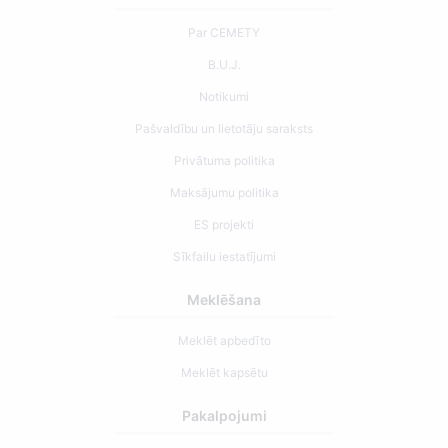
Par CEMETY
B.U.J.
Notikumi
Pašvaldību un lietotāju saraksts
Privātuma politika
Maksājumu politika
ES projekti
Sīkfailu iestatījumi
Meklēšana
Meklēt apbedīto
Meklēt kapsētu
Pakalpojumi