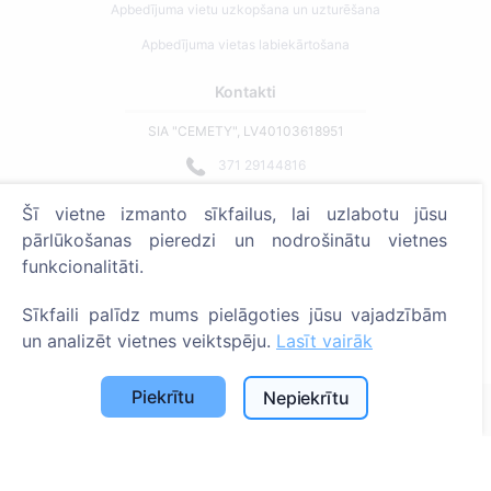
Apbedījuma vietu uzkopšana un uzturēšana
Apbedījuma vietas labiekārtošana
Kontakti
SIA "CEMETY", LV40103618951
371 29144816
info@cemety.lv
Šī vietne izmanto sīkfailus, lai uzlabotu jūsu
Strādājam visā Latvijā!
pārlūkošanas pieredzi un nodrošinātu vietnes
funkcionalitāti.
Sīkfaili palīdz mums pielāgoties jūsu vajadzībām
un analizēt vietnes veiktspēju.
Lasīt vairāk
Administratoriem
Piekrītu
Nepiekrītu
© 2013 - 2026 Cemety Visas tiesības aizsargātas
Privātuma politika un noteikumi.