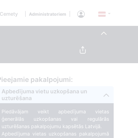
 Cemety
|
|
Administratoriem
Pieejamie pakalpojumi:
Apbedījuma vietu uzkopšana un
uzturēšana
Piedāvājam veikt apbedījuma vietas
ģenerālās uzkopšanas vai regulārās
uzturēšanas pakalpojumu kapsētās Latvijā.
Apbedījuma vietas uzkopšanas pakalpojumā