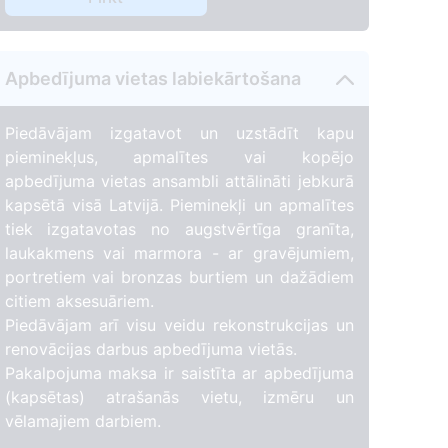
Apbedījuma vietas labiekārtošana
2
74
Piedāvājam izgatavot un uzstādīt kapu
pieminekļus, apmalītes vai kopējo
apbedījuma vietas ansambli attālināti jebkurā
kapsētā visā Latvijā. Pieminekļi un apmalītes
tiek izgatavotas no augstvērtīga granīta,
laukakmens vai marmora - ar gravējumiem,
portretiem vai bronzas burtiem un dažādiem
citiem aksesuāriem.
Piedāvājam arī visu veidu rekonstrukcijas un
renovācijas darbus apbedījuma vietās.
Pakalpojuma maksa ir saistīta ar apbedījuma
(kapsētas) atrašanās vietu, izmēru un
vēlamajiem darbiem.