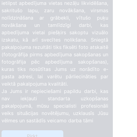
ietilpst apbedījuma vietas nezāļu likvidēšana,
sakritušo lapu, zaru novākšana, virsmas
nolīdzināšana ar grābekli, vītušo puķu
novākšana un tamlīdzīgi darbi, kas
apbedījuma vietai piešķirs sakoptu vizuālo
izskatu, kā arī svecītes nolikšana. Sniegtā
pakalpojuma rezultāti tiks fiksēti foto atskaitē
(fotogrāfija pirms apbedījuma sakopšanas un
fotogrāfija pēc apbedījuma sakopšanas),
kuras tiks nosūtītas Jums uz norādīto e-
pasta adresi, lai varētu pārliecināties par
veiktā pakalpojuma kvalitāti.
Ja Jums ir nepieciešami papildu darbi, kas
nav iekļauti standarta uzkopšanas
3
pakalpojumā, mūsu specialisti profesionāli
veiks situācijas novētējumu, uzklausīs Jūsu
e
2
vēlmes un sastādīs veicamo darba tāmi
Pirkt
4