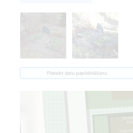
Pieteikt datu papildināšanu
Alvīn
191
Kapital