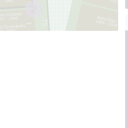
? - 1919
 - 1960
2
ts Grinfelds
Anna Dīķis
07 - 1989
75
1868 - 1939
1
ija Gružedecka
? - 1962