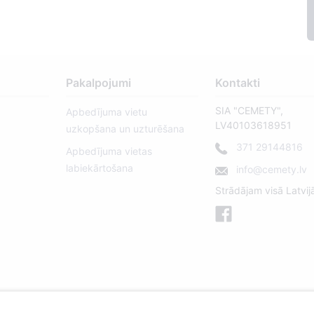
Pakalpojumi
Kontakti
SIA "CEMETY",
Apbedījuma vietu
LV40103618951
uzkopšana un uzturēšana
371 29144816
Apbedījuma vietas
labiekārtošana
info@cemety.lv
Strādājam visā Latvij