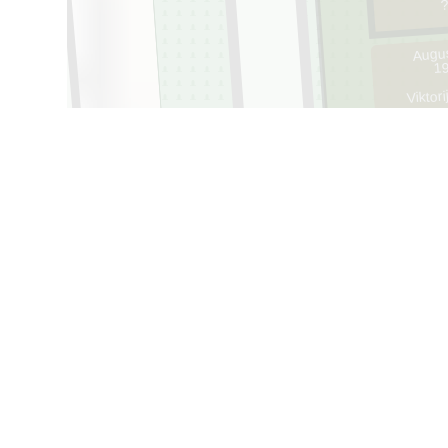
?
Augus
19
Viktor