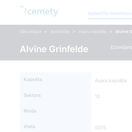
Apbedīto meklēšan
>
>
>
Sākumlapa
Apbedītie
Asaru kapsēta
Alvīne G
Alvīne Grinfelde
Dzimšana
Kapsēta
Asaru kapsēta
Sektors
13
Rinda
Vieta
0075