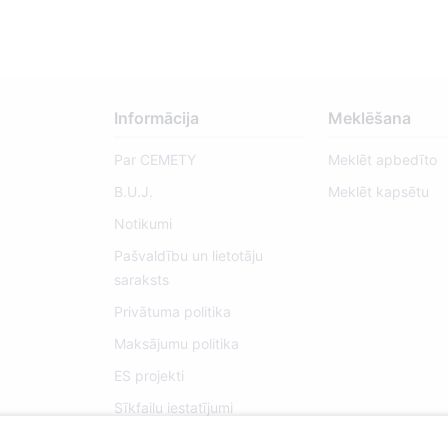
Informācija
Meklēšana
Par CEMETY
Meklēt apbedīto
B.U.J.
Meklēt kapsētu
Notikumi
Pašvaldību un lietotāju
saraksts
Privātuma politika
Maksājumu politika
ES projekti
Sīkfailu iestatījumi