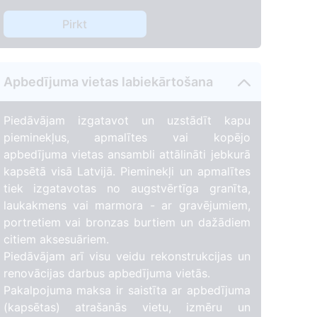
Pirkt
Apbedījuma vietas labiekārtošana
Piedāvājam izgatavot un uzstādīt kapu
pieminekļus, apmalītes vai kopējo
apbedījuma vietas ansambli attālināti jebkurā
kapsētā visā Latvijā. Pieminekļi un apmalītes
tiek izgatavotas no augstvērtīga granīta,
laukakmens vai marmora - ar gravējumiem,
portretiem vai bronzas burtiem un dažādiem
citiem aksesuāriem.
Piedāvājam arī visu veidu rekonstrukcijas un
renovācijas darbus apbedījuma vietās.
Pakalpojuma maksa ir saistīta ar apbedījuma
(kapsētas) atrašanās vietu, izmēru un