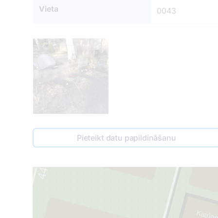
Vieta
0043
2
Pieteikt datu papildināšanu
L
44