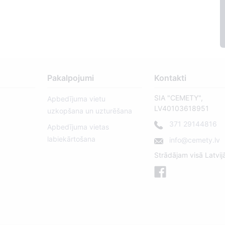
Pakalpojumi
Kontakti
SIA "CEMETY",
Apbedījuma vietu
LV40103618951
uzkopšana un uzturēšana
371 29144816
Apbedījuma vietas
labiekārtošana
info@cemety.lv
Strādājam visā Latvij