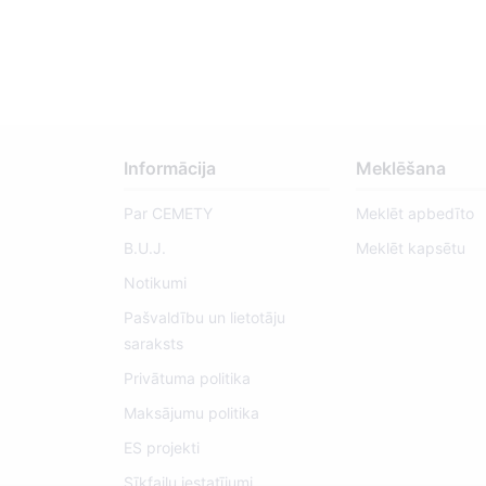
Informācija
Meklēšana
Par CEMETY
Meklēt apbedīto
B.U.J.
Meklēt kapsētu
Notikumi
Pašvaldību un lietotāju
saraksts
Privātuma politika
Maksājumu politika
ES projekti
Sīkfailu iestatījumi