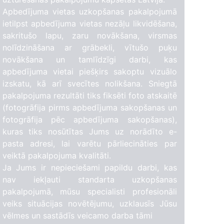
Apbedījuma vietas uzkopšanas pakalpojumā
ietilpst apbedījuma vietas nezāļu likvidēšana,
sakritušo lapu, zaru novākšana, virsmas
nolīdzināšana ar grābekli, vītušo puķu
novākšana un tamlīdzīgi darbi, kas
apbedījuma vietai piešķirs sakoptu vizuālo
izskatu, kā arī svecītes nolikšana. Sniegtā
pakalpojuma rezultāti tiks fiksēti foto atskaitē
(fotogrāfija pirms apbedījuma sakopšanas un
fotogrāfija pēc apbedījuma sakopšanas),
kuras tiks nosūtītas Jums uz norādīto e-
pasta adresi, lai varētu pārliecināties par
veiktā pakalpojuma kvalitāti.
Ja Jums ir nepieciešami papildu darbi, kas
nav iekļauti standarta uzkopšanas
pakalpojumā, mūsu specialisti profesionāli
veiks situācijas novētējumu, uzklausīs Jūsu
vēlmes un sastādīs veicamo darba tāmi