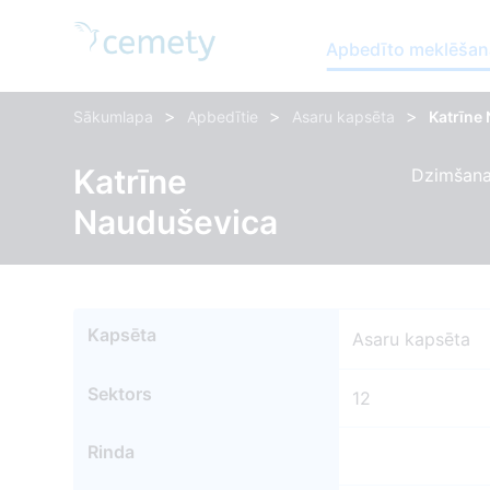
Apbedīto meklēšan
>
>
>
Sākumlapa
Apbedītie
Asaru kapsēta
Katrīne
Katrīne
Dzimšana
Nauduševica
Kapsēta
Asaru kapsēta
Sektors
12
Rinda