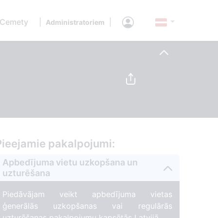
 Cemety
|
|
Administratoriem
Pieejamie pakalpojumi:
Apbedījuma vietu uzkopšana un
uzturēšana
Piedāvājam veikt apbedījuma vietas
ģenerālās uzkopšanas vai regulārās
uzturēšanas pakalpojumu kapsētās Latvijā.