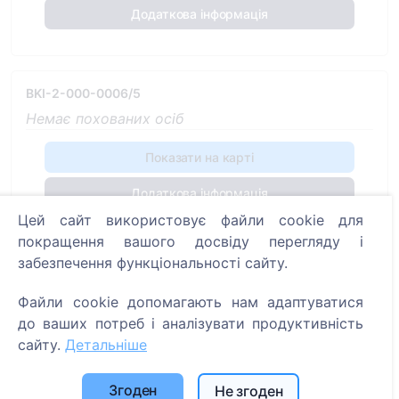
Додаткова інформація
BKI-2-000-0006/5
Немає похованих осіб
Показати на карті
Додаткова інформація
Цей сайт використовує файли cookie для
покращення вашого досвіду перегляду і
забезпечення функціональності сайту.
BKI-2-000-0005/7
Немає похованих осіб
Файли cookie допомагають нам адаптуватися
до ваших потреб і аналізувати продуктивність
Показати на карті
сайту.
Детальніше
Додаткова інформація
Згоден
Не згоден