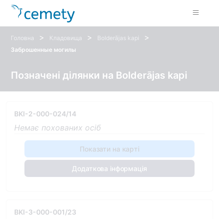
>
>
>
Головна
Кладовища
Bolderājas kapi
Заброшенные могилы
Позначені ділянки на Bolderājas kapi
BKI-2-000-024/14
Немає похованих осіб
Показати на карті
Додаткова інформація
BKI-3-000-001/23