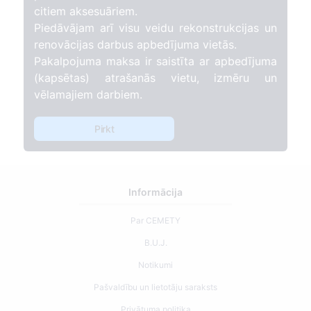
citiem aksesuāriem.
Piedāvājam arī visu veidu rekonstrukcijas un
renovācijas darbus apbedījuma vietās.
Pakalpojuma maksa ir saistīta ar apbedījuma
(kapsētas) atrašanās vietu, izmēru un
vēlamajiem darbiem.
Pirkt
Informācija
Par CEMETY
B.U.J.
Notikumi
Pašvaldību un lietotāju saraksts
Privātuma politika