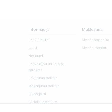
Informācija
Meklēšana
Par CEMETY
Meklēt apbedīto
B.U.J.
Meklēt kapsētu
Notikumi
Pašvaldību un lietotāju
saraksts
Privātuma politika
Maksājumu politika
ES projekti
Sīkfailu iestatījumi