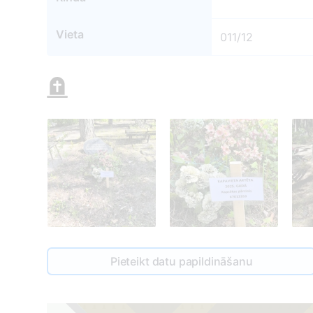
Vieta
011/12
011/13
1
Pieteikt datu papildināšanu
2