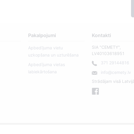
Pakalpojumi
Kontakti
SIA "CEMETY",
Apbedījuma vietu
LV40103618951
uzkopšana un uzturēšana
371 29144816
Apbedījuma vietas
labiekārtošana
info@cemety.lv
Strādājam visā Latvij