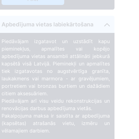
Apbedījuma vietas labiekārtošana
Piedāvājam izgatavot un uzstādīt kapu
pieminekļus, apmalītes vai kopējo
apbedījuma vietas ansambli attālināti jebkurā
kapsētā visā Latvijā. Pieminekļi un apmalītes
tiek izgatavotas no augstvērtīga granīta,
laukakmens vai marmora - ar gravējumiem,
portretiem vai bronzas burtiem un dažādiem
citiem aksesuāriem.
0
Piedāvājam arī visu veidu rekonstrukcijas un
renovācijas darbus apbedījuma vietās.
Pakalpojuma maksa ir saistīta ar apbedījuma
(kapsētas) atrašanās vietu, izmēru un
vēlamajiem darbiem.