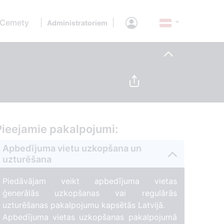
 Cemety
|
|
Administratoriem
Pieejamie pakalpojumi:
Apbedījuma vietu uzkopšana un
uzturēšana
Piedāvājam veikt apbedījuma vietas
ģenerālās uzkopšanas vai regulārās
uzturēšanas pakalpojumu kapsētās Latvijā.
Apbedījuma vietas uzkopšanas pakalpojumā