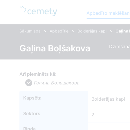
Apbedīto meklēšan
>
>
>
Sākumlapa
Apbedītie
Bolderājas kapi
Gaļina
Gaļina Boļšakova
Dzimšana
Arī pieminēts kā:
Галина Большакова
Kapsēta
Bolderājas kapi
Sektors
2
Rinda