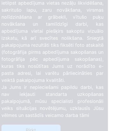
ietilpst apbedījuma vietas nezāļu likvidēšana,
sakritušo lapu, zaru novākšana, virsmas
nolīdzināšana ar grābekli, vītušo puķu
novākšana un tamlīdzīgi darbi, kas
apbedījuma vietai piešķirs sakoptu vizuālo
izskatu, kā arī svecītes nolikšana. Sniegtā
pakalpojuma rezultāti tiks fiksēti foto atskaitē
(fotogrāfija pirms apbedījuma sakopšanas un
fotogrāfija pēc apbedījuma sakopšanas),
kuras tiks nosūtītas Jums uz norādīto e-
pasta adresi, lai varētu pārliecināties par
veiktā pakalpojuma kvalitāti.
Ja Jums ir nepieciešami papildu darbi, kas
nav iekļauti standarta uzkopšanas
pakalpojumā, mūsu specialisti profesionāli
veiks situācijas novētējumu, uzklausīs Jūsu
vēlmes un sastādīs veicamo darba tāmi
Pirkt