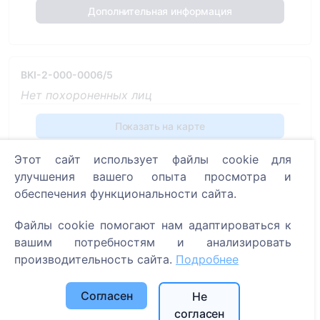
Дополнительная информация
BKI-2-000-0006/5
Нет похороненных лиц
Показать на карте
Дополнительная информация
Этот сайт использует файлы cookie для
улучшения вашего опыта просмотра и
обеспечения функциональности сайта.
BKI-2-000-0005/7
Файлы cookie помогают нам адаптироваться к
Нет похороненных лиц
вашим потребностям и анализировать
производительность сайта.
Подробнее
Показать на карте
Согласен
Не
Дополнительная информация
согласен