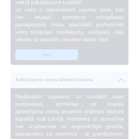
veiktā pakalpojuma kvalitāti.
Ja Jums ir nepieciešami papildu darbi, kas
nav iekļauti standarta uzkopšanas
pakalpojumā, mūsu specialisti profesionāli
veiks situācijas novētējumu, uzklausīs Jūsu
vēlmes un sastādīs veicamo darba tāmi
Pirkt
Apbedījuma vietas labiekārtošana
Piedāvājam izgatavot un uzstādīt kapu
pieminekļus, apmalītes vai kopējo
apbedījuma vietas ansambli attālināti jebkurā
kapsētā visā Latvijā. Pieminekļi un apmalītes
tiek izgatavotas no augstvērtīga granīta,
laukakmens vai marmora - ar gravējumiem,