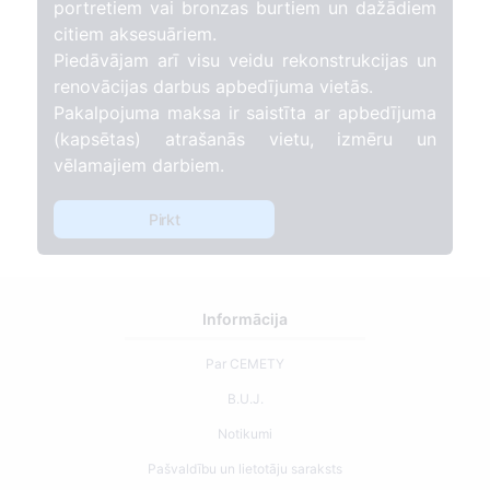
portretiem vai bronzas burtiem un dažādiem
citiem aksesuāriem.
Piedāvājam arī visu veidu rekonstrukcijas un
renovācijas darbus apbedījuma vietās.
Pakalpojuma maksa ir saistīta ar apbedījuma
(kapsētas) atrašanās vietu, izmēru un
vēlamajiem darbiem.
Pirkt
Informācija
Par CEMETY
B.U.J.
Notikumi
Pašvaldību un lietotāju saraksts