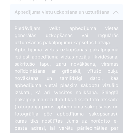
Apbedījuma vietu uzkopšana un uzturēšana
1
0
Piedāvājam veikt apbedījuma vietas
ģenerālās uzkopšanas vai regulārās
uzturēšanas pakalpojumu kapsētās Latvijā.
Apbedījuma vietas uzkopšanas pakalpojumā
ietilpst apbedījuma vietas nezāļu likvidēšana,
sakritušo lapu, zaru novākšana, virsmas
nolīdzināšana ar grābekli, vītušo puķu
novākšana un tamlīdzīgi darbi, kas
apbedījuma vietai piešķirs sakoptu vizuālo
izskatu, kā arī svecītes nolikšana. Sniegtā
pakalpojuma rezultāti tiks fiksēti foto atskaitē
(fotogrāfija pirms apbedījuma sakopšanas un
fotogrāfija pēc apbedījuma sakopšanas),
kuras tiks nosūtītas Jums uz norādīto e-
pasta adresi, lai varētu pārliecināties par