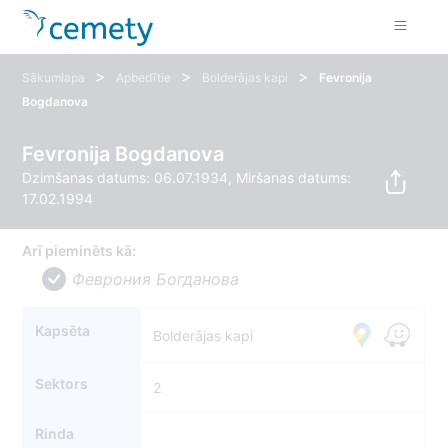
>
>
>
Sākumlapa
Apbedītie
Bolderājas kapi
Fevronija
Bogdanova
Fevronija Bogdanova
Dzimšanas datums: 06.07.1934, Miršanas datums:
17.02.1994
Arī pieminēts kā:
Феврония Богданова
Kapsēta
Bolderājas kapi
Sektors
2
Rinda