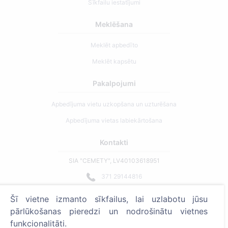
Sīkfailu iestatījumi
Meklēšana
Meklēt apbedīto
Meklēt kapsētu
Pakalpojumi
Apbedījuma vietu uzkopšana un uzturēšana
Apbedījuma vietas labiekārtošana
Kontakti
SIA "CEMETY", LV40103618951
371 29144816
info@cemety.lv
Šī vietne izmanto sīkfailus, lai uzlabotu jūsu
Strādājam visā Latvijā!
pārlūkošanas pieredzi un nodrošinātu vietnes
funkcionalitāti.