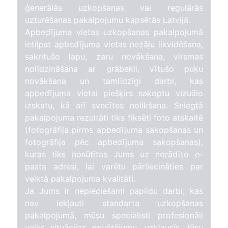
ģenerālās uzkopšanas vai regulārās
uzturēšanas pakalpojumu kapsētās Latvijā.
Apbedījuma vietas uzkopšanas pakalpojumā
ietilpst apbedījuma vietas nezāļu likvidēšana,
sakritušo lapu, zaru novākšana, virsmas
nolīdzināšana ar grābekli, vītušo puķu
novākšana un tamlīdzīgi darbi, kas
apbedījuma vietai piešķirs sakoptu vizuālo
izskatu, kā arī svecītes nolikšana. Sniegtā
pakalpojuma rezultāti tiks fiksēti foto atskaitē
(fotogrāfija pirms apbedījuma sakopšanas un
fotogrāfija pēc apbedījuma sakopšanas),
kuras tiks nosūtītas Jums uz norādīto e-
pasta adresi, lai varētu pārliecināties par
veiktā pakalpojuma kvalitāti.
Ja Jums ir nepieciešami papildu darbi, kas
nav iekļauti standarta uzkopšanas
pakalpojumā, mūsu specialisti profesionāli
veiks situācijas novētējumu, uzklausīs Jūsu