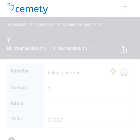
>
>
>
Sākumlapa
Apbedītie
Bolderājas kapi
?
?
Dzimšanas datums: ?, Miršanas datums: ?
Kapsēta
Bolderājas kapi
Sektors
2
Rinda
Vieta
0008/9