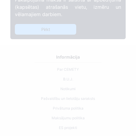
(kapsētas) atrašanās vietu, izmēru un
vēlamajiem darbiem.
Pirkt
Informācija
Par CEMETY
B.U.J.
Notikumi
Pašvaldību un lietotāju saraksts
Privātuma politika
Maksājumu politika
ES projekti