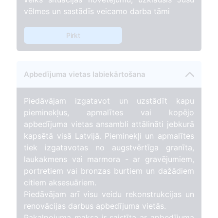
vēlmes un sastādīs veicamo darba tāmi
Pirkt
Apbedījuma vietas labiekārtošana
Piedāvājam izgatavot un uzstādīt kapu
pieminekļus, apmalītes vai kopējo
apbedījuma vietas ansambli attālināti jebkurā
kapsētā visā Latvijā. Pieminekļi un apmalītes
tiek izgatavotas no augstvērtīga granīta,
laukakmens vai marmora - ar gravējumiem,
portretiem vai bronzas burtiem un dažādiem
citiem aksesuāriem.
Piedāvājam arī visu veidu rekonstrukcijas un
renovācijas darbus apbedījuma vietās.
Pakalpojuma maksa ir saistīta ar apbedījuma