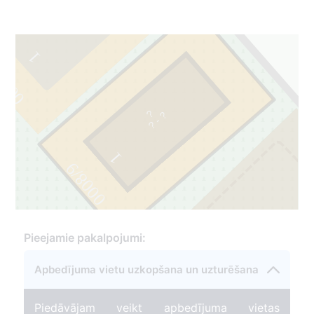
1
8/10
?
?
?
-
1
0008/9
Pieejamie pakalpojumi:
0
2
Apbedījuma vietu uzkopšana un uzturēšana
0
Piedāvājam veikt apbedījuma vietas
1