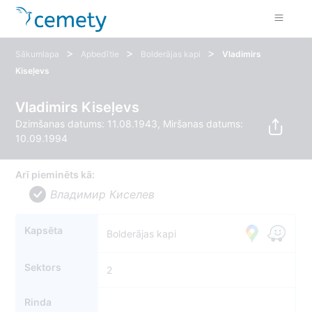
>
>
>
Sākumlapa
Apbedītie
Bolderājas kapi
Vladimirs
Kiseļevs
Vladimirs Kiseļevs
Dzimšanas datums: 11.08.1943, Miršanas datums:
10.09.1994
Arī pieminēts kā:
Владимир Киселев
Kapsēta
Bolderājas kapi
Sektors
2
Rinda