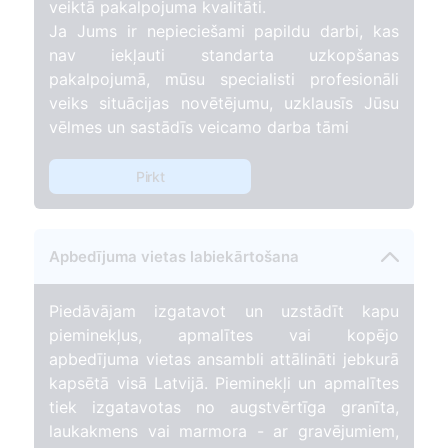
veiktā pakalpojuma kvalitāti.
Ja Jums ir nepieciešami papildu darbi, kas
nav iekļauti standarta uzkopšanas
pakalpojumā, mūsu specialisti profesionāli
veiks situācijas novētējumu, uzklausīs Jūsu
vēlmes un sastādīs veicamo darba tāmi
Pirkt
Apbedījuma vietas labiekārtošana
Piedāvājam izgatavot un uzstādīt kapu
pieminekļus, apmalītes vai kopējo
apbedījuma vietas ansambli attālināti jebkurā
kapsētā visā Latvijā. Pieminekļi un apmalītes
tiek izgatavotas no augstvērtīga granīta,
laukakmens vai marmora - ar gravējumiem,