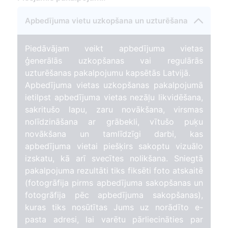
Apbedījuma vietu uzkopšana un uzturēšana
Piedāvājam veikt apbedījuma vietas
ģenerālās uzkopšanas vai regulārās
uzturēšanas pakalpojumu kapsētās Latvijā.
Apbedījuma vietas uzkopšanas pakalpojumā
ietilpst apbedījuma vietas nezāļu likvidēšana,
sakritušo lapu, zaru novākšana, virsmas
nolīdzināšana ar grābekli, vītušo puķu
novākšana un tamlīdzīgi darbi, kas
apbedījuma vietai piešķirs sakoptu vizuālo
izskatu, kā arī svecītes nolikšana. Sniegtā
pakalpojuma rezultāti tiks fiksēti foto atskaitē
(fotogrāfija pirms apbedījuma sakopšanas un
fotogrāfija pēc apbedījuma sakopšanas),
kuras tiks nosūtītas Jums uz norādīto e-
pasta adresi, lai varētu pārliecināties par