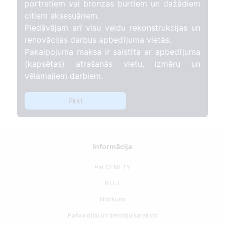
portretiem vai bronzas burtiem un dažādiem
citiem aksesuāriem.
Piedāvājam arī visu veidu rekonstrukcijas un
renovācijas darbus apbedījuma vietās.
Pakalpojuma maksa ir saistīta ar apbedījuma
(kapsētas) atrašanās vietu, izmēru un
vēlamajiem darbiem.
Pirkt
Informācija
Par CEMETY
B.U.J.
Notikumi
Pašvaldību un lietotāju saraksts