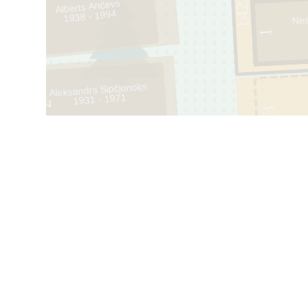
Alberts Ančevs
1938 - 1994
Nes
1
1
Aleksandrs Sipčjonoks
1931 - 1971
2
3
14221163
14221137