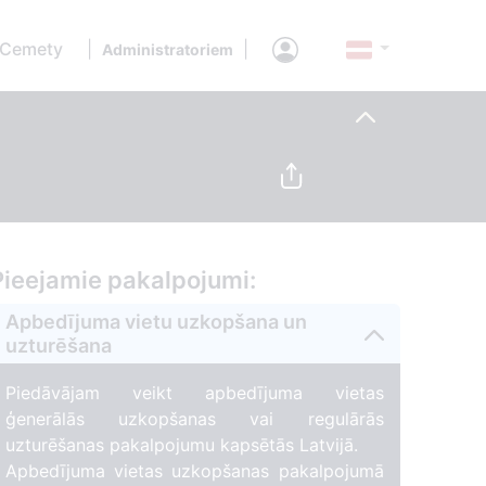
 Cemety
|
|
Administratoriem
Pieejamie pakalpojumi:
Apbedījuma vietu uzkopšana un
uzturēšana
Piedāvājam veikt apbedījuma vietas
ģenerālās uzkopšanas vai regulārās
uzturēšanas pakalpojumu kapsētās Latvijā.
Apbedījuma vietas uzkopšanas pakalpojumā