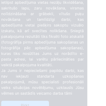
ietilpst apbedījuma vietas nezāļu likvidēšana,
sakritušo lapu, zaru novākšana, virsmas
nolīdzināšana ar grābekli, vītušo puķu
novākšana un tamlīdzīgi darbi, kas
apbedījuma vietai piešķirs sakoptu vizuālo
izskatu, kā arī svecītes nolikšana. Sniegtā
pakalpojuma rezultāti tiks fiksēti foto atskaitē
(fotogrāfija pirms apbedījuma sakopšanas un
fotogrāfija pēc apbedījuma sakopšanas),
kuras tiks nosūtītas Jums uz norādīto e-
pasta adresi, lai varētu pārliecināties par
veiktā pakalpojuma kvalitāti.
Ja Jums ir nepieciešami papildu darbi, kas
nav iekļauti standarta uzkopšanas
pakalpojumā, mūsu specialisti profesionāli
veiks situācijas novētējumu, uzklausīs Jūsu
vēlmes un sastādīs veicamo darba tāmi
Pirkt