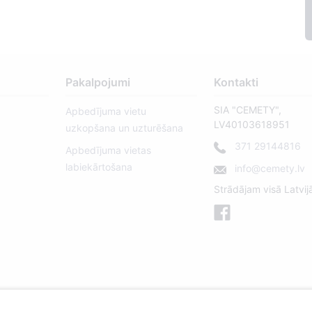
Pakalpojumi
Kontakti
SIA "CEMETY",
Apbedījuma vietu
LV40103618951
uzkopšana un uzturēšana
371 29144816
Apbedījuma vietas
labiekārtošana
info@cemety.lv
Strādājam visā Latvij