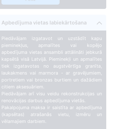
Apbedījuma vietas labiekārtošana
Piedāvājam izgatavot un uzstādīt kapu
pieminekļus, apmalītes vai kopējo
apbedījuma vietas ansambli attālināti jebkurā
kapsētā visā Latvijā. Pieminekļi un apmalītes
tiek izgatavotas no augstvērtīga granīta,
laukakmens vai marmora - ar gravējumiem,
portretiem vai bronzas burtiem un dažādiem
citiem aksesuāriem.
Piedāvājam arī visu veidu rekonstrukcijas un
renovācijas darbus apbedījuma vietās.
Pakalpojuma maksa ir saistīta ar apbedījuma
(kapsētas) atrašanās vietu, izmēru un
vēlamajiem darbiem.