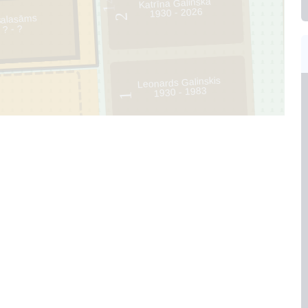
Katrīna Galinska
1930 - 2026
2
alasāms
14221085
? - ?
Leonards Galinskis
1930 - 1983
1