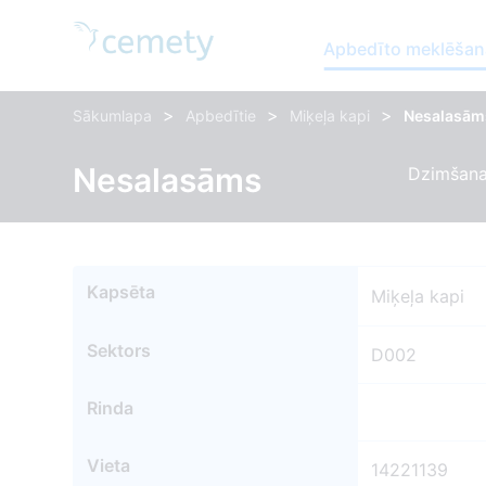
Apbedīto meklēšan
>
>
>
Sākumlapa
Apbedītie
Miķeļa kapi
Nesalasām
Nesalasāms
Dzimšana
Kapsēta
Miķeļa kapi
Sektors
D002
Rinda
Vieta
14221139