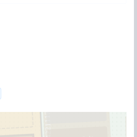
3
14221117