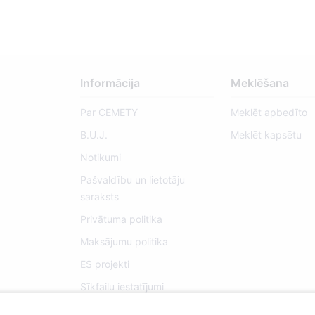
Informācija
Meklēšana
Par CEMETY
Meklēt apbedīto
B.U.J.
Meklēt kapsētu
Notikumi
Pašvaldību un lietotāju
saraksts
Privātuma politika
Maksājumu politika
ES projekti
Sīkfailu iestatījumi