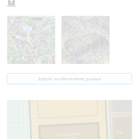
Запрос на обновление данных
3
14221117
2
14221139
2
Nesalasāms
? - ?