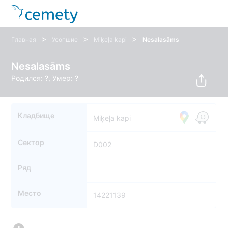
>
>
>
Главная
Усопшие
Miķeļa kapi
Nesalasāms
Nesalasāms
Родился: ?, Умер: ?
Кладбище
Miķeļa kapi
Сектор
D002
Ряд
Место
14221139