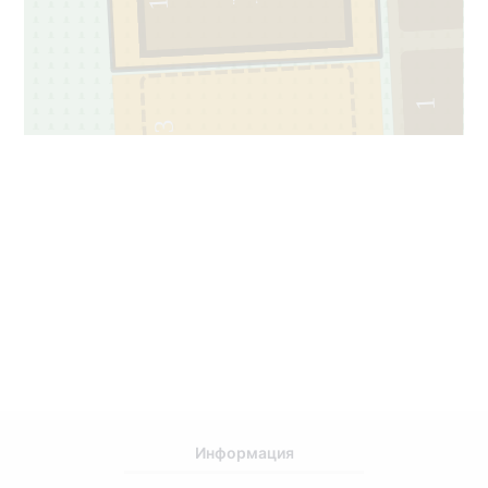
1
1
3
14221137
Информация