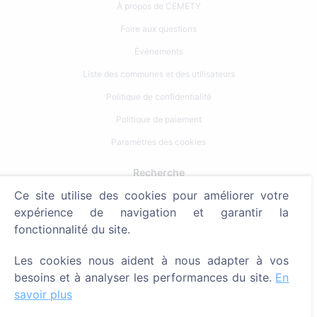
À propos de CEMETY
Foire aux questions
Événements
Liste des communes et des utilisateurs
Politique de confidentialité
Politique de paiement
Paramètres des cookies
Recherche
Ce site utilise des cookies pour améliorer votre
Rechercher des défunts
expérience de navigation et garantir la
Rechercher des cimetières
fonctionnalité du site.
Services
Les cookies nous aident à nous adapter à vos
besoins et à analyser les performances du site.
En
Contacts
savoir plus
SIA "CEMETY", LV40103618951