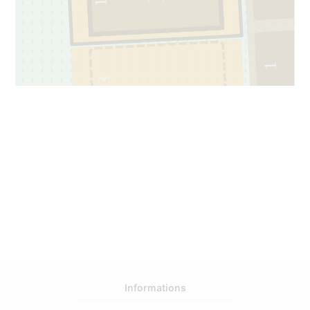
1
1
3
14221137
Informations