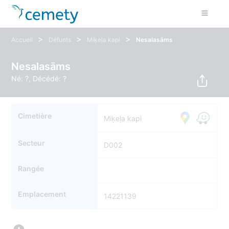
>
>
>
Accueil
Défunts
Miķeļa kapi
Nesalasāms
Nesalasāms
Né: ?, Décédé: ?
Cimetière
Miķeļa kapi
Secteur
D002
Rangée
Emplacement
14221139