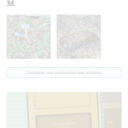
Demander une amélioration des données
3
14221117
2
14221139
2
Nesalasāms
? - ?