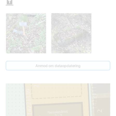
Anmod om dataopdatering
3
14221117
2
14221139
2
Nesalasāms
? - ?