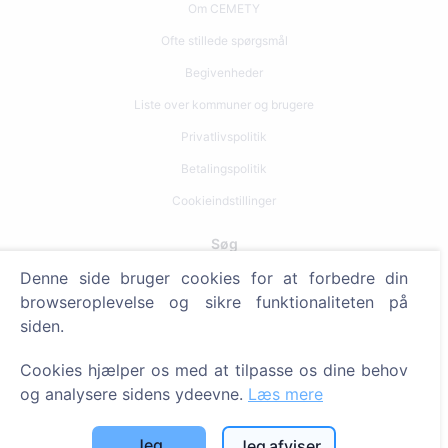
Om CEMETY
Ofte stillede spørgsmål
Begivenheder
Liste over kommuner og brugere
Privatlivspolitik
Betalingspolitik
Cookieindstillinger
Søg
Denne side bruger cookies for at forbedre din
Søg efter afdøde
browseroplevelse og sikre funktionaliteten på
Søg efter kirkegårde
siden.
Tjenester
Cookies hjælper os med at tilpasse os dine behov
og analysere sidens ydeevne.
Læs mere
Kontakt
Jeg
Jeg afviser
SIA "CEMETY", LV40103618951