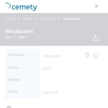
>
>
>
Forside
Afdøde
Miķeļa kapi
Nesalasāms
Nesalasāms
Født: ?, Død: ?
Kirkegård
Miķeļa kapi
Sektor
D002
Række
Plads
14221139