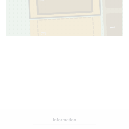
1
1
3
14221137
Information