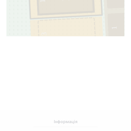
1
1
3
14221137
Інформація