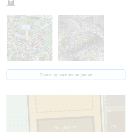
Запит на оновлення даних
3
14221117
2
14221139
2
Nesalasāms
? - ?