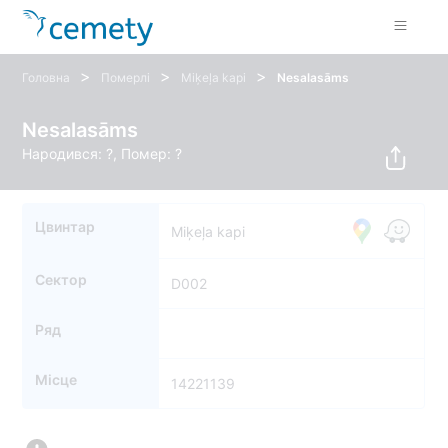
>
>
>
Головна
Померлі
Miķeļa kapi
Nesalasāms
Nesalasāms
Народився: ?, Помер: ?
Цвинтар
Miķeļa kapi
Сектор
D002
Ряд
Місце
14221139