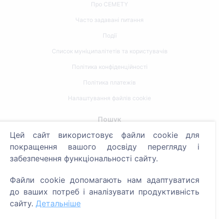
Про CEMETY
Часто задавані питання
Події
Список муніципалітетів та користувачів
Політика конфіденційності
Політика платежів
Налаштування файлів cookie
Пошук
Цей сайт використовує файли cookie для
Пошук померлих
покращення вашого досвіду перегляду і
Пошук кладовищ
забезпечення функціональності сайту.
Послуги
Файли cookie допомагають нам адаптуватися
до ваших потреб і аналізувати продуктивність
Контакти
сайту.
Детальніше
SIA "CEMETY", LV40103618951