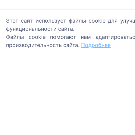
Этот сайт использует файлы cookie для улуч
функциональности сайта.
Файлы cookie помогают нам адаптировать
Информация
Поиск
производительность сайта.
Подробнее
О CEMETY
Поиск усопших
Часто задаваемые
Поиск кладбищ
вопросы
События
Список муниципалитетов и
пользователей
Политика
конфиденциальности
Политика платежей
Настройки cookie