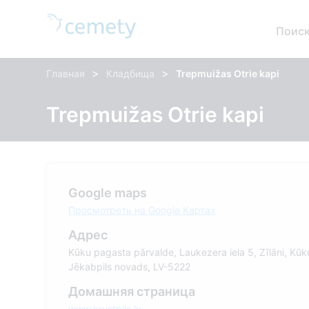
Поиск
>
>
Главная
Кладбища
Trepmuižas Otrie kapi
Trepmuižas Otrie kapi
Google maps
Просмотреть на Google Картах
Адрес
Kūku pagasta pārvalde, Laukezera iela 5, Zīlāni, Kūk
Jēkabpils novads, LV-5222
Домашняя страница
www.krustpils.lv