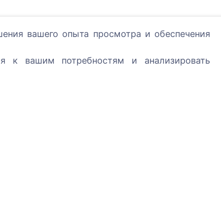
шения вашего опыта просмотра и обеспечения
ся к вашим потребностям и анализировать
Услуги
Контакты
SIA "CEMETY",
LV40103618951
371 29144816
info@cemety.lv
Мы работаем по вс
стране!