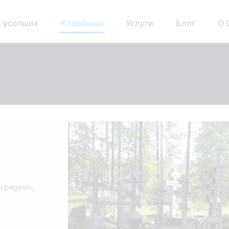
 усопших
Кладбища
Услуги
Блог
О 
u pagasts,