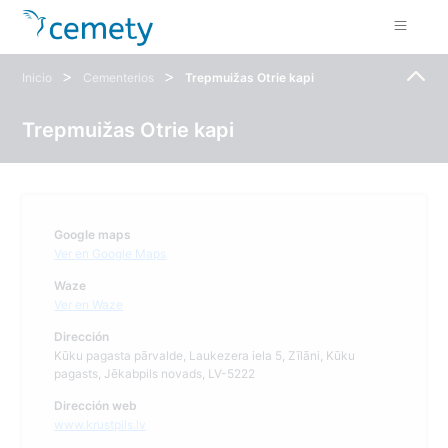
>
>
Inicio
Cementerios
Trepmuižas Otrie kapi
Trepmuižas Otrie kapi
Google maps
Ver en Google Maps
Waze
Ver en Waze
Dirección
Kūku pagasta pārvalde, Laukezera iela 5, Zīlāni, Kūku
pagasts, Jēkabpils novads, LV-5222
Dirección web
www.krustpils.lv