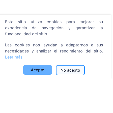
Este sitio utiliza cookies para mejorar su
Información
experiencia de navegación y garantizar la
funcionalidad del sitio.
Acerca de CEMETY
Preguntas frecuentes
Las cookies nos ayudan a adaptarnos a sus
Eventos
necesidades y analizar el rendimiento del sitio.
Leer más
Lista de municipios y usuarios
Política de privacidad
Acepto
No acepto
Política de pagos
Configuración de cookies
Búsqueda
Buscar fallecidos
Buscar cementerios