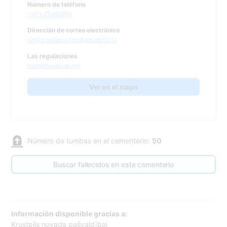
Número de teléfono
+371 22489891
Dirección de correo electrónico
sintija.beinarovica@jekabpils.lv
Las regulaciones
Kapsētu noteikumi
Ver en el mapa
Número de tumbas en el cementerio:
50
Buscar fallecidos en este cementerio
Información disponible gracias a:
Krustpils novada pašvaldībai