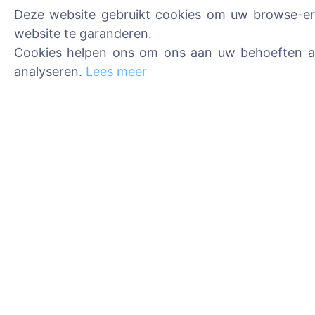
Deze website gebruikt cookies om uw browse-erva
website te garanderen.
Cookies helpen ons om ons aan uw behoeften aa
Informatie
Zoeken
analyseren.
Lees meer
Over CEMETY
Zoeken naar over
Veelgestelde vragen
Zoeken naar
begraafplaatsen
Evenementen
Lijst van gemeenten en
gebruikers
Privacybeleid
Betalingsbeleid
Cookie-instellingen
Beheerders