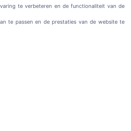
ring te verbeteren en de functionaliteit van de
n te passen en de prestaties van de website te
Diensten
Contacten
SIA "CEMETY",
ledenen
LV40103618951
371 29144816
info@cemety.lv
Wij opereren door het
land!