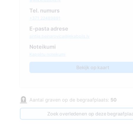
Tel. numurs
+371 22489891
E-pasta adrese
sintija.beinarovica@jekabpils.lv
Noteikumi
Kapsētu noteikumi
Bekijk op kaart
Aantal graven op de begraafplaats:
50
Zoek overledenen op deze begraafpla