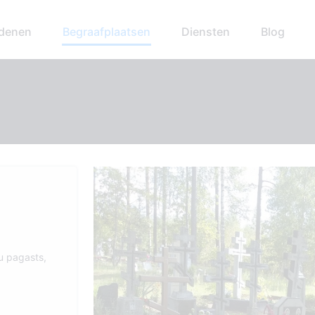
edenen
Begraafplaatsen
Diensten
Blog
u pagasts,