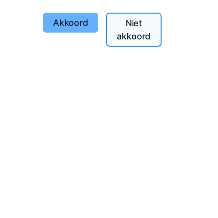
Akkoord
Niet
akkoord
 hele