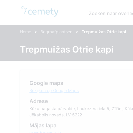
Zoeken naar overl
>
>
Home
Begraafplaatsen
Trepmuižas Otrie kapi
Trepmuižas Otrie kapi
Google maps
Bekijken op Google Maps
Adrese
Kūku pagasta pārvalde, Laukezera iela 5, Zīlāni, Kūk
Jēkabpils novads, LV-5222
Mājas lapa
www.krustpils.lv