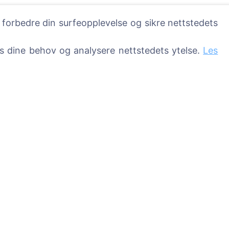
 forbedre din surfeopplevelse og sikre nettstedets
ss dine behov og analysere nettstedets ytelse.
Les
Tjenester
Kontakter
SIA "CEMETY",
LV40103618951
sser
371 29144816
info@cemety.lv
Vi opererer over hele 