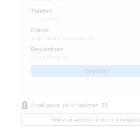
Telefon
+371 22489891
E-post
sintija.beinarovica@jekabpils.lv
Regulations
Kapsētu noteikumi
Se på kart
Antall graver på kirkegården:
50
Søk etter avdøde på denne kirkegård