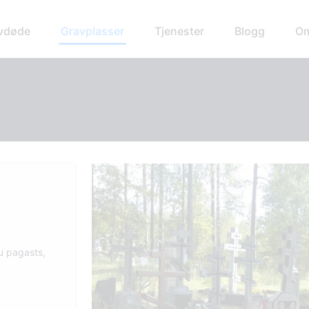
avdøde
Gravplasser
Tjenester
Blogg
Om
u pagasts,