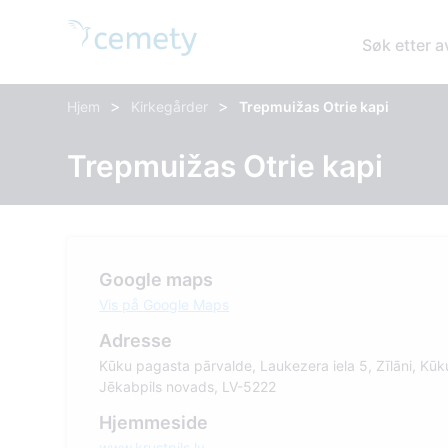
Søk etter 
>
>
Hjem
Kirkegårder
Trepmuižas Otrie kapi
Trepmuižas Otrie kapi
Google maps
Vis på Google Maps
Adresse
Kūku pagasta pārvalde, Laukezera iela 5, Zīlāni, Kūk
Jēkabpils novads, LV-5222
Hjemmeside
www.krustpils.lv