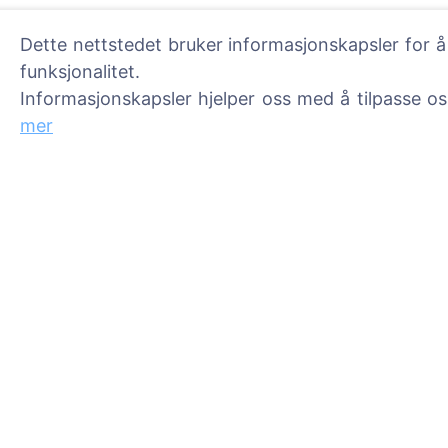
Dette nettstedet bruker informasjonskapsler for å
funksjonalitet.
Informasjonskapsler hjelper oss med å tilpasse o
Informasjon
Søk
mer
Om CEMETY
Søk etter avdøde
Ofte stilte spørsmål
Søk etter gravpla
Arrangementer
Liste over kommuner og
brukere
Personvernerklæring
Betalingspolicy
Innstillinger for
informasjonskapsler