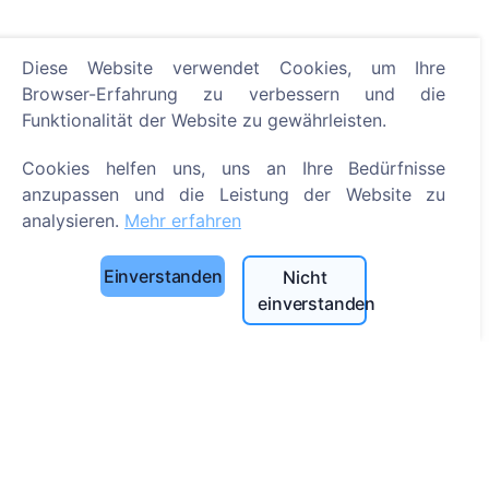
Diese Website verwendet Cookies, um Ihre
Browser-Erfahrung zu verbessern und die
Informationen
Funktionalität der Website zu gewährleisten.
Über CEMETY
Cookies helfen uns, uns an Ihre Bedürfnisse
Häufig gestellte Fragen
anzupassen und die Leistung der Website zu
Veranstaltungen
analysieren.
Mehr erfahren
Liste der Gemeinden und Benutzer
Einverstanden
Nicht
Datenschutzrichtlinie
einverstanden
Zahlungsverfahren
Cookie-Einstellungen
Suche
Bestattete suchen
Friedhöfe suchen