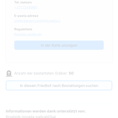
Tel. numurs
+371 22489891
E-pasta adrese
sintija.beinarovica@jekabpils.lv
Regulations
Kapsētu noteikumi
In der Karte anzeigen
Anzahl der bestatteten Gräber:
50
In diesem Friedhof nach Bestattungen suchen
Informationen werden dank unterstützt von:
Krustpils novada pašvaldībai