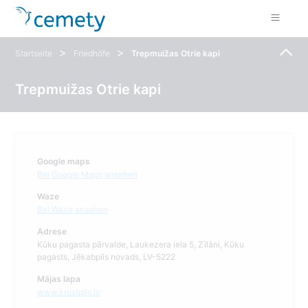
>
>
Startseite
Friedhöfe
Trepmuižas Otrie kapi
Trepmuižas Otrie kapi
Google maps
Bei Google Maps ansehen
Waze
Bei Waze ansehen
Adrese
Kūku pagasta pārvalde, Laukezera iela 5, Zīlāni, Kūku
pagasts, Jēkabpils novads, LV-5222
Mājas lapa
www.krustpils.lv