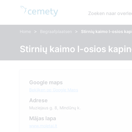
Zoeken naar overl
>
>
Home
Begraafplaatsen
Stirnių kaimo I-osios kap
Stirnių kaimo I-osios kapi
Google maps
Bekijken op Google Maps
Adrese
Muziejaus g. 8, Mindūnų k.
Mājas lapa
www.moletai.lt