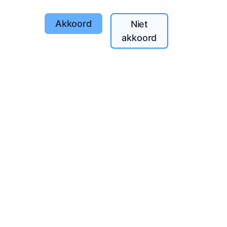
Akkoord
Niet
akkoord
 hele