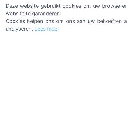
Deze website gebruikt cookies om uw browse-erva
website te garanderen.
Cookies helpen ons om ons aan uw behoeften aa
Informatie
Zoeken
analyseren.
Lees meer
Over CEMETY
Zoeken naar over
Veelgestelde vragen
Zoeken naar
begraafplaatsen
Evenementen
Lijst van gemeenten en
gebruikers
Privacybeleid
Betalingsbeleid
Cookie-instellingen
Beheerders