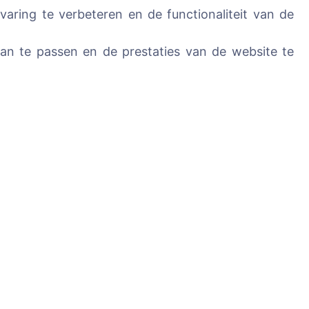
ring te verbeteren en de functionaliteit van de
n te passen en de prestaties van de website te
Diensten
Contacten
SIA "CEMETY",
ledenen
LV40103618951
371 29144816
info@cemety.lv
Wij opereren door het
land!