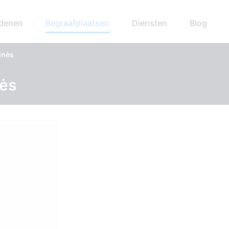
edenen
Begraafplaatsen
Diensten
Blog
inės
nės