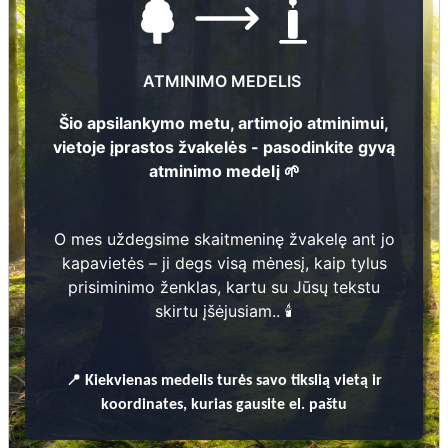
8 383 48642
El.pašto adresas
mindunai@moletai.lt
ATMINIMO MEDELIS
Žiūrėti kapinių žemėlapyje
Šio apsilankymo metu, artimojo atminimui,
vietoje įprastos žvakelės - pasodinkite gyvą
atminimo medelį 🌱
Šiose kapinėse suskaitmeninta kapų:
875
O mes uždegsime skaitmeninę žvakelę ant jo
Ieškoti šiose kapinėse palaidotų asmenų
kapavietės – ji degs visą mėnesį, kaip tylus
prisiminimo ženklas, kartu su Jūsų tekstu
skirtu įšėjusiam.. 🕯️
Informacija prieinama per:
📍
Kiekvienas
medelis turės savo tikslią vietą ir
koordinates, kurias gausite el. paštu