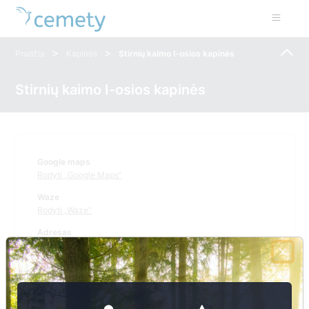
>
>
Pradžia
Kapinės
Stirnių kaimo I-osios kapinės
Stirnių kaimo I-osios kapinės
Google maps
Rodyti „Google Maps“
Waze
Rodyti „Waze“
Adresas
Muziejaus g. 8, Mindūnų k.
Svetainės adresas
www.moletai.lt
Telefono numeris