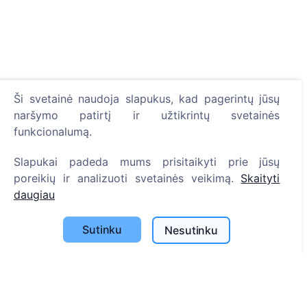
Ši svetainė naudoja slapukus, kad pagerintų jūsų
naršymo patirtį ir užtikrintų svetainės
funkcionalumą.
Informacija
Slapukai padeda mums prisitaikyti prie jūsų
poreikių ir analizuoti svetainės veikimą.
Skaityti
Apie CEMETY
daugiau
D.U.K.
Sutinku
Nesutinku
Įvykiai
Savivaldybių sąrašas
Privatumo politika
Mokėjimų politika