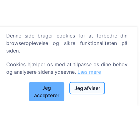
Denne side bruger cookies for at forbedre din
browseroplevelse og sikre funktionaliteten på
siden.
Information
Cookies hjælper os med at tilpasse os dine behov
og analysere sidens ydeevne.
Læs mere
Om CEMETY
Ofte stillede spørgsmål
Jeg
Jeg afviser
accepterer
Begivenheder
Liste over kommuner og brugere
Privatlivspolitik
Betalingspolitik
Cookieindstillinger