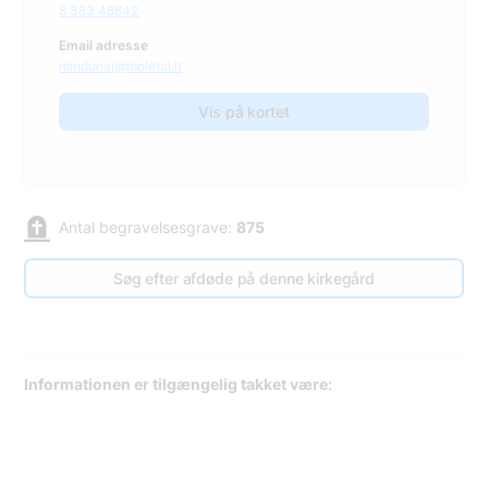
8 383 48642
Email adresse
mindunai@moletai.lt
Vis på kortet
Antal begravelsesgrave:
875
Søg efter afdøde på denne kirkegård
Informationen er tilgængelig takket være: