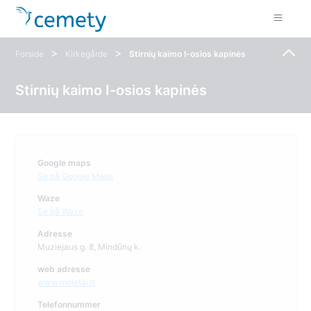
>
>
Forside
Kirkegårde
Stirnių kaimo I-osios kapinės
Stirnių kaimo I-osios kapinės
Google maps
Se på Google Maps
Waze
Se på Waze
Adresse
Muziejaus g. 8, Mindūnų k.
web adresse
www.moletai.lt
Telefonnummer