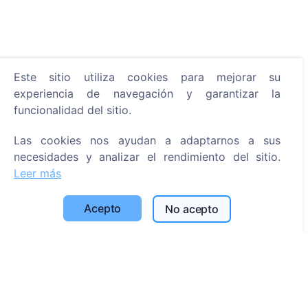
Este sitio utiliza cookies para mejorar su
experiencia de navegación y garantizar la
funcionalidad del sitio.
Las cookies nos ayudan a adaptarnos a sus
Información
necesidades y analizar el rendimiento del sitio.
Acerca de CEMETY
Leer más
Preguntas frecuentes
Acepto
No acepto
Eventos
Lista de municipios y usuarios
Política de privacidad
Política de pagos
Configuración de cookies