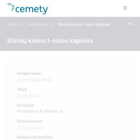
>
>
Inicio
Cementerios
Stirnių kaimo I-osios kapinės
Stirnių kaimo I-osios kapinės
Google maps
Ver en Google Maps
Waze
Ver en Waze
Dirección
Muziejaus g. 8, Mindūnų k.
Dirección web
www.moletai.lt
Número de teléfono