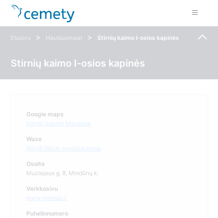
>
>
Etusivu
Hautausmaat
Stirnių kaimo I-osios kapinės
Stirnių kaimo I-osios kapinės
Google maps
Näytä Google Mapsissa
Waze
Näytä Waze-sovelluksessa
Osoite
Muziejaus g. 8, Mindūnų k.
Verkkosivu
www.moletai.lt
Puhelinnumero