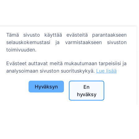
Tämä sivusto käyttää evästeitä parantaakseen
selauskokemustasi ja varmistaakseen sivuston
toimivuuden.
Evästeet auttavat meitä mukautumaan tarpeisiisi ja
Tietoa
analysoimaan sivuston suorituskykyä.
Lue lisää
Tietoa CEMETY:stä
Hyväksyn
Usein kysytyt kysymykset
En
hyväksy
Tapahtumat
Kuntaluettelo ja käyttäjät
Tietosuojakäytäntö
Maksukäytäntö
Evästeasetukset