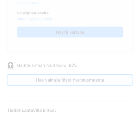
8 383 48642
Sähköpostiosoite
mindunai@moletai.lt
Näytä kartalla
Hautausmaan hautaluku:
875
Hae vainajia tästä hautausmaasta
Tiedot saatavilla kiitos: