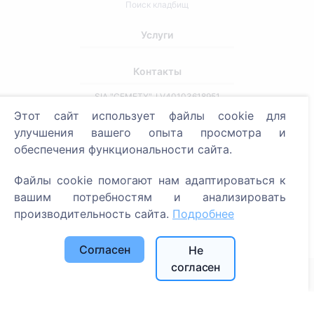
Поиск кладбищ
Услуги
Контакты
SIA "CEMETY", LV40103618951
Этот сайт использует файлы cookie для
371 29144816
улучшения вашего опыта просмотра и
info@cemety.lv
обеспечения функциональности сайта.
Мы работаем по всей стране!
Файлы cookie помогают нам адаптироваться к
вашим потребностям и анализировать
производительность сайта.
Подробнее
Администраторы
Согласен
Не
согласен
© 2013 - 2026 Cemety Все права защищены
Политика конфиденциальности и условия.