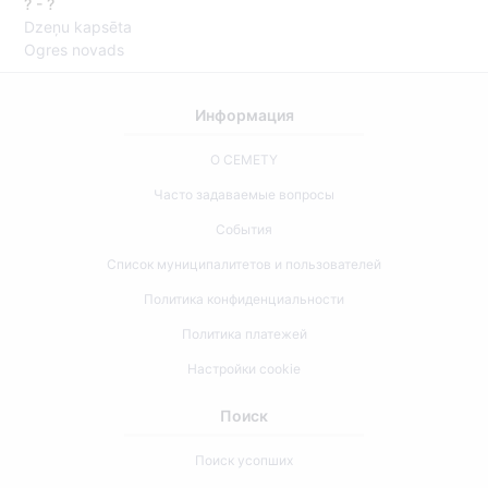
? - ?
Dzeņu kapsēta
Ogres novads
Информация
О CEMETY
Часто задаваемые вопросы
События
Список муниципалитетов и пользователей
Политика конфиденциальности
Политика платежей
Настройки cookie
Поиск
Поиск усопших