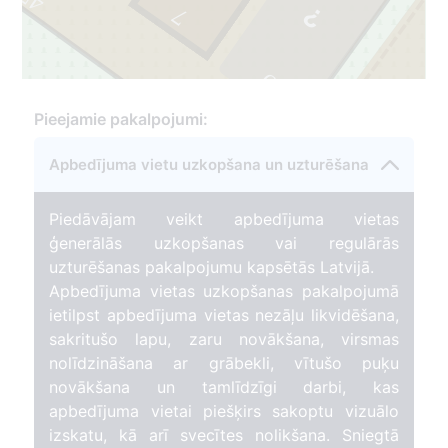
45
7
9
Pieejamie pakalpojumi:
1
Apbedījuma vietu uzkopšana un uzturēšana
Piedāvājam veikt apbedījuma vietas
ģenerālās uzkopšanas vai regulārās
uzturēšanas pakalpojumu kapsētās Latvijā.
Apbedījuma vietas uzkopšanas pakalpojumā
ietilpst apbedījuma vietas nezāļu likvidēšana,
sakritušo lapu, zaru novākšana, virsmas
nolīdzināšana ar grābekli, vītušo puķu
novākšana un tamlīdzīgi darbi, kas
apbedījuma vietai piešķirs sakoptu vizuālo
izskatu, kā arī svecītes nolikšana. Sniegtā