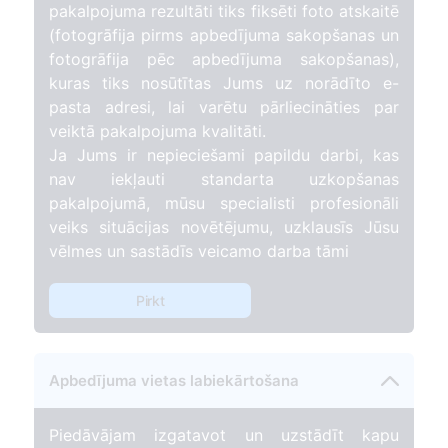
pakalpojuma rezultāti tiks fiksēti foto atskaitē
(fotogrāfija pirms apbedījuma sakopšanas un
fotogrāfija pēc apbedījuma sakopšanas),
kuras tiks nosūtītas Jums uz norādīto e-
pasta adresi, lai varētu pārliecināties par
veiktā pakalpojuma kvalitāti.
Ja Jums ir nepieciešami papildu darbi, kas
nav iekļauti standarta uzkopšanas
pakalpojumā, mūsu specialisti profesionāli
veiks situācijas novētējumu, uzklausīs Jūsu
vēlmes un sastādīs veicamo darba tāmi
Pirkt
Apbedījuma vietas labiekārtošana
Piedāvājam izgatavot un uzstādīt kapu