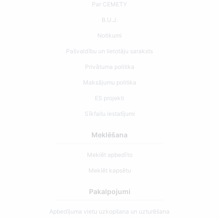
Par CEMETY
B.U.J.
Notikumi
Pašvaldību un lietotāju saraksts
Privātuma politika
Maksājumu politika
ES projekti
Sīkfailu iestatījumi
Meklēšana
Meklēt apbedīto
Meklēt kapsētu
Pakalpojumi
Apbedījuma vietu uzkopšana un uzturēšana