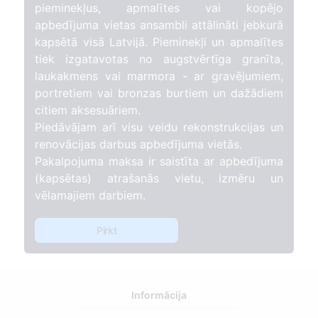
pieminekļus, apmalītes vai kopējo
apbedījuma vietas ansambli attālināti jebkurā
kapsētā visā Latvijā. Pieminekļi un apmalītes
tiek izgatavotas no augstvērtīga granīta,
laukakmens vai marmora - ar gravējumiem,
portretiem vai bronzas burtiem un dažādiem
citiem aksesuāriem.
Piedāvājam arī visu veidu rekonstrukcijas un
renovācijas darbus apbedījuma vietās.
Pakalpojuma maksa ir saistīta ar apbedījuma
(kapsētas) atrašanās vietu, izmēru un
vēlamajiem darbiem.
Pirkt
Informācija