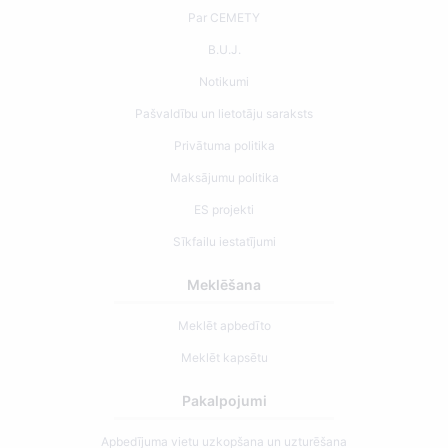
Par CEMETY
B.U.J.
Notikumi
Pašvaldību un lietotāju saraksts
Privātuma politika
Maksājumu politika
ES projekti
Sīkfailu iestatījumi
Meklēšana
Meklēt apbedīto
Meklēt kapsētu
Pakalpojumi
Apbedījuma vietu uzkopšana un uzturēšana