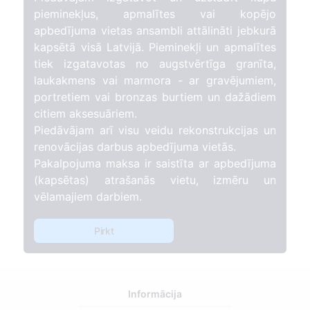
pieminekļus, apmalītes vai kopējo
apbedījuma vietas ansambli attālināti jebkurā
kapsētā visā Latvijā. Pieminekļi un apmalītes
tiek izgatavotas no augstvērtīga granīta,
laukakmens vai marmora - ar gravējumiem,
portretiem vai bronzas burtiem un dažādiem
citiem aksesuāriem.
Piedāvājam arī visu veidu rekonstrukcijas un
renovācijas darbus apbedījuma vietās.
Pakalpojuma maksa ir saistīta ar apbedījuma
(kapsētas) atrašanās vietu, izmēru un
vēlamajiem darbiem.
Pirkt
Informācija