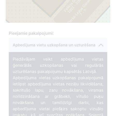
Felikss Derks
Derka-Lejiņa Ģimene
2
?
1
9
2
1
-
2
0
0
?
-
Pieejamie pakalpojumi:
Apbedījuma vietu uzkopšana un uzturēšana
77
Piedāvājam veikt apbedījuma vietas
ģenerālās uzkopšanas vai regulārās
uzturēšanas pakalpojumu kapsētās Latvijā.
Apbedījuma vietas uzkopšanas pakalpojumā
ietilpst apbedījuma vietas nezāļu likvidēšana,
sakritušo lapu, zaru novākšana, virsmas
nolīdzināšana ar grābekli, vītušo puķu
novākšana un tamlīdzīgi darbi, kas
apbedījuma vietai piešķirs sakoptu vizuālo
izskatu, kā arī svecītes nolikšana. Sniegtā