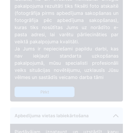
pakalpojuma rezultāti tiks fiksēti foto atskaitē
(fotogrāfija pirms apbedījuma sakopšanas un
fotogrāfija pēc apbedījuma sakopšanas),
kuras tiks nosūtītas Jums uz norādīto e-
pasta adresi, lai varētu pārliecināties par
veiktā pakalpojuma kvalitāti.
Ja Jums ir nepieciešami papildu darbi, kas
nav iekļauti standarta uzkopšanas
pakalpojumā, mūsu specialisti profesionāli
veiks situācijas novētējumu, uzklausīs Jūsu
vēlmes un sastādīs veicamo darba tāmi
Pirkt
Apbedījuma vietas labiekārtošana
Piedāvājam izgatavot un uzstādīt kapu