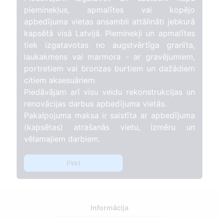
pieminekļus, apmalītes vai kopējo
apbedījuma vietas ansambli attālināti jebkurā
kapsētā visā Latvijā. Pieminekļi un apmalītes
tiek izgatavotas no augstvērtīga granīta,
laukakmens vai marmora - ar gravējumiem,
portretiem vai bronzas burtiem un dažādiem
citiem aksesuāriem.
Piedāvājam arī visu veidu rekonstrukcijas un
renovācijas darbus apbedījuma vietās.
Pakalpojuma maksa ir saistīta ar apbedījuma
(kapsētas) atrašanās vietu, izmēru un
vēlamajiem darbiem.
Pirkt
Informācija