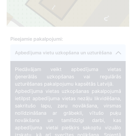
1
73
2
Pieejamie pakalpojumi:
Apbedījuma vietu uzkopšana un uzturēšana
Piedāvājam veikt apbedījuma vietas
ģenerālās uzkopšanas vai regulārās
uzturēšanas pakalpojumu kapsētās Latvijā.
Apbedījuma vietas uzkopšanas pakalpojumā
ietilpst apbedījuma vietas nezāļu likvidēšana,
sakritušo lapu, zaru novākšana, virsmas
nolīdzināšana ar grābekli, vītušo puķu
novākšana un tamlīdzīgi darbi, kas
apbedījuma vietai piešķirs sakoptu vizuālo
izskatu, kā arī svecītes nolikšana. Sniegtā