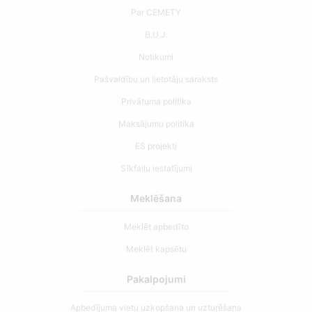
Par CEMETY
B.U.J.
Notikumi
Pašvaldību un lietotāju saraksts
Privātuma politika
Maksājumu politika
ES projekti
Sīkfailu iestatījumi
Meklēšana
Meklēt apbedīto
Meklēt kapsētu
Pakalpojumi
Apbedījuma vietu uzkopšana un uzturēšana