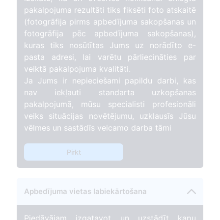
pakalpojuma rezultāti tiks fiksēti foto atskaitē
(fotogrāfija pirms apbedījuma sakopšanas un
fotogrāfija pēc apbedījuma sakopšanas),
kuras tiks nosūtītas Jums uz norādīto e-
pasta adresi, lai varētu pārliecināties par
veiktā pakalpojuma kvalitāti.
Ja Jums ir nepieciešami papildu darbi, kas
nav iekļauti standarta uzkopšanas
pakalpojumā, mūsu specialisti profesionāli
veiks situācijas novētējumu, uzklausīs Jūsu
vēlmes un sastādīs veicamo darba tāmi
Pirkt
Apbedījuma vietas labiekārtošana
Piedāvājam izgatavot un uzstādīt kapu