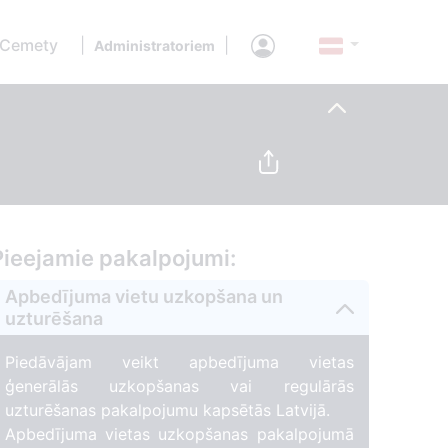
 Cemety
|
|
Administratoriem
Pieejamie pakalpojumi:
Apbedījuma vietu uzkopšana un
uzturēšana
Piedāvājam veikt apbedījuma vietas
ģenerālās uzkopšanas vai regulārās
uzturēšanas pakalpojumu kapsētās Latvijā.
Apbedījuma vietas uzkopšanas pakalpojumā