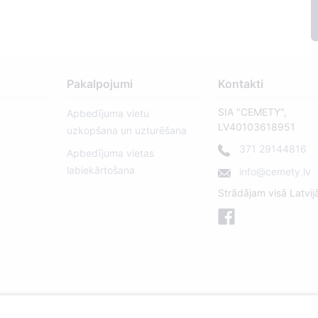
Pakalpojumi
Kontakti
SIA "CEMETY",
Apbedījuma vietu
LV40103618951
uzkopšana un uzturēšana
371 29144816
Apbedījuma vietas
labiekārtošana
info@cemety.lv
Strādājam visā Latvij