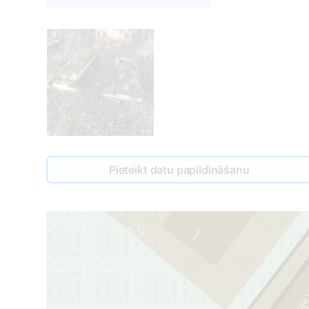
Pieteikt datu papildināšanu
67
1
Emilija