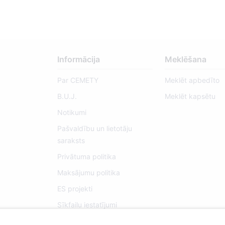
Informācija
Meklēšana
Par CEMETY
Meklēt apbedīto
B.U.J.
Meklēt kapsētu
Notikumi
Pašvaldību un lietotāju
saraksts
Privātuma politika
Maksājumu politika
ES projekti
Sīkfailu iestatījumi