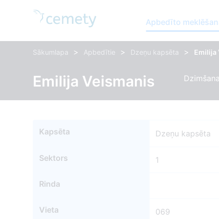
Apbedīto meklēšan
>
>
>
Sākumlapa
Apbedītie
Dzeņu kapsēta
Emilija
Emilija Veismanis
Dzimšana
Kapsēta
Dzeņu kapsēta
Sektors
1
Rinda
Vieta
069