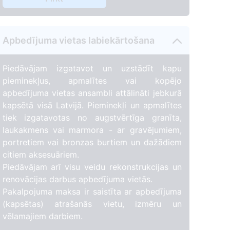
3
Apbedījuma vietas labiekārtošana
Piedāvājam izgatavot un uzstādīt kapu
pieminekļus, apmalītes vai kopējo
apbedījuma vietas ansambli attālināti jebkurā
kapsētā visā Latvijā. Pieminekļi un apmalītes
tiek izgatavotas no augstvērtīga granīta,
laukakmens vai marmora - ar gravējumiem,
portretiem vai bronzas burtiem un dažādiem
citiem aksesuāriem.
Piedāvājam arī visu veidu rekonstrukcijas un
renovācijas darbus apbedījuma vietās.
Pakalpojuma maksa ir saistīta ar apbedījuma
(kapsētas) atrašanās vietu, izmēru un
vēlamajiem darbiem.