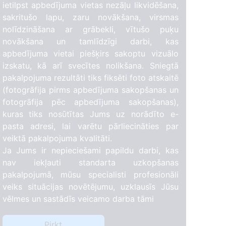
ietilpst apbedījuma vietas nezāļu likvidēšana,
sakritušo lapu, zaru novākšana, virsmas
nolīdzināšana ar grābekli, vītušo puķu
novākšana un tamlīdzīgi darbi, kas
apbedījuma vietai piešķirs sakoptu vizuālo
izskatu, kā arī svecītes nolikšana. Sniegtā
pakalpojuma rezultāti tiks fiksēti foto atskaitē
(fotogrāfija pirms apbedījuma sakopšanas un
fotogrāfija pēc apbedījuma sakopšanas),
kuras tiks nosūtītas Jums uz norādīto e-
pasta adresi, lai varētu pārliecināties par
veiktā pakalpojuma kvalitāti.
Ja Jums ir nepieciešami papildu darbi, kas
nav iekļauti standarta uzkopšanas
pakalpojumā, mūsu specialisti profesionāli
veiks situācijas novētējumu, uzklausīs Jūsu
vēlmes un sastādīs veicamo darba tāmi
Pirkt