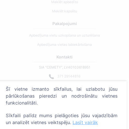
Meklēt apbedīto
Meklēt kapsētu
Pakalpojumi
Apbedījuma vietu uzkopšana un uzturēšana
Apbedījuma vietas labiekārtošana
Kontakti
SIA "CEMETY", LV40103618951
371 29144816
info@cemety.lv
Šī vietne izmanto sīkfailus, lai uzlabotu jūsu
Strādājam visā Latvijā!
pārlūkošanas pieredzi un nodrošinātu vietnes
funkcionalitāti.
Sīkfaili palīdz mums pielāgoties jūsu vajadzībām
un analizēt vietnes veiktspēju.
Lasīt vairāk
Administratoriem