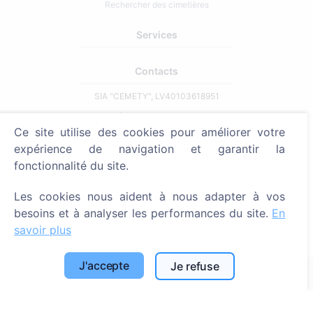
Rechercher des cimetières
Services
Contacts
SIA "CEMETY", LV40103618951
371 29144816
Ce site utilise des cookies pour améliorer votre
info@cemety.lv
expérience de navigation et garantir la
Nous intervenons dans tout le pays !
fonctionnalité du site.
Les cookies nous aident à nous adapter à vos
besoins et à analyser les performances du site.
En
savoir plus
Administrateurs
J'accepte
Je refuse
© 2013 - 2026 Cemety Tous droits réservés
Politique de confidentialité et conditions.