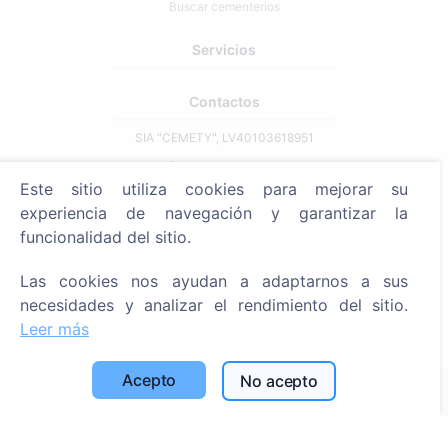
Buscar cementerios
Servicios
Contactos
SIA "CEMETY", LV40103618951
371 29144816
Este sitio utiliza cookies para mejorar su
info@cemety.lv
experiencia de navegación y garantizar la
¡Operamos en todo el país!
funcionalidad del sitio.
Las cookies nos ayudan a adaptarnos a sus
necesidades y analizar el rendimiento del sitio.
Leer más
Administrators
Acepto
No acepto
© 2013 - 2026 Cemety Todos los derechos reservados
Política de privacidad y condiciones.